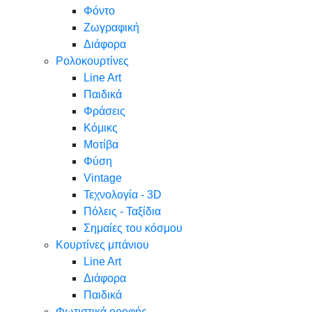
Φόντο
Ζωγραφική
Διάφορα
Ρολοκουρτίνες
Line Art
Παιδικά
Φράσεις
Κόμικς
Μοτίβα
Φύση
Vintage
Τεχνολογία - 3D
Πόλεις - Ταξίδια
Σημαίες του κόσμου
Κουρτίνες μπάνιου
Line Art
Διάφορα
Παιδικά
Φωτιστικά οροφής