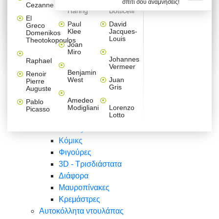
σπίτι σου αναμνήσεις!
Βαλεντίνου
Φράσεις
Keith
Sandro
Cezanne
ζωγράφοι
Ζωγραφική
ΑΥΤΟΚΟΛΛΗΤΑ ΠΡΙΖΑΣ
Haring
Botticelli
Αυτοκόλλητα τοίχου
Αγορίστικο
Συρταριέρες Malm Ikea
Λαβύρινθος
Ζωγραφική
Ελλάδα
Φύση
DIY
Mini
El
δωμάτιο
Set
Παιδικά
Διάφορα
Paul
David
Greco
Φύση
ΑΥΤΟΚΟΛΛΗΤΑ LAPTOP
Forex
Klee
Jacques-
Domenikos
Vintage
Φόντο
Ζώα
Διάφορα
Anime
Louis
Theotokopoulos
Κοριτσίστικο
Joan
Αναστημόμετρα
δωμάτιο
Κόμικς
Miro
Ελλάδα
Ζωγραφική
Δέντρα - Λουλούδια
Johannes
Raphael
Vermeer
Άνθρωποι
Ναυτικά
Benjamin
Renoir
Φαγητό
West
Juan
Pierre
Φράσεις
Gris
Auguste
Διάφορα
Ζώα
Φράσεις
Amedeo
Pablo
Σπορ
Modigliani
Lorenzo
Picasso
Lotto
Πόλεις
Banksy
Κόμικς
Φιγούρες
3D - Τρισδιάστατα
Διάφορα
Μαυροπίνακες
Κρεμάστρες
Αυτοκόλλητα ντουλάπας