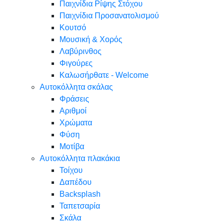
Παιχνίδια Ρίψης Στόχου
Παιχνίδια Προσανατολισμού
Κουτσό
Μουσική & Χορός
Λαβύρινθος
Φιγούρες
Καλωσήρθατε - Welcome
Αυτοκόλλητα σκάλας
Φράσεις
Αριθμοί
Χρώματα
Φύση
Μοτίβα
Αυτοκόλλητα πλακάκια
Τοίχου
Δαπέδου
Backsplash
Ταπετσαρία
Σκάλα