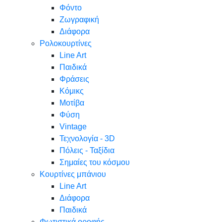
Φόντο
Ζωγραφική
Διάφορα
Ρολοκουρτίνες
Line Art
Παιδικά
Φράσεις
Κόμικς
Μοτίβα
Φύση
Vintage
Τεχνολογία - 3D
Πόλεις - Ταξίδια
Σημαίες του κόσμου
Κουρτίνες μπάνιου
Line Art
Διάφορα
Παιδικά
Φωτιστικά οροφής