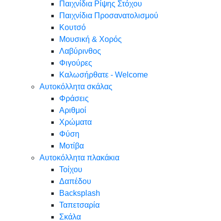
Παιχνίδια Ρίψης Στόχου
Παιχνίδια Προσανατολισμού
Κουτσό
Μουσική & Χορός
Λαβύρινθος
Φιγούρες
Καλωσήρθατε - Welcome
Αυτοκόλλητα σκάλας
Φράσεις
Αριθμοί
Χρώματα
Φύση
Μοτίβα
Αυτοκόλλητα πλακάκια
Τοίχου
Δαπέδου
Backsplash
Ταπετσαρία
Σκάλα