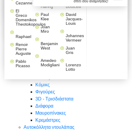
σπίτι σου αναμνήσεις!
Βαλεντίνου
Φράσεις
Keith
Sandro
Cezanne
ζωγράφοι
Ζωγραφική
ΑΥΤΟΚΟΛΛΗΤΑ ΠΡΙΖΑΣ
Haring
Botticelli
Αυτοκόλλητα τοίχου
Αγορίστικο
Συρταριέρες Malm Ikea
Λαβύρινθος
Ζωγραφική
Ελλάδα
Φύση
DIY
Mini
El
δωμάτιο
Set
Παιδικά
Διάφορα
Paul
David
Greco
Φύση
ΑΥΤΟΚΟΛΛΗΤΑ LAPTOP
Forex
Klee
Jacques-
Domenikos
Vintage
Φόντο
Ζώα
Διάφορα
Anime
Louis
Theotokopoulos
Κοριτσίστικο
Joan
Αναστημόμετρα
δωμάτιο
Κόμικς
Miro
Ελλάδα
Ζωγραφική
Δέντρα - Λουλούδια
Johannes
Raphael
Vermeer
Άνθρωποι
Ναυτικά
Benjamin
Renoir
Φαγητό
West
Juan
Pierre
Φράσεις
Gris
Auguste
Διάφορα
Ζώα
Φράσεις
Amedeo
Pablo
Σπορ
Modigliani
Lorenzo
Picasso
Lotto
Πόλεις
Banksy
Κόμικς
Φιγούρες
3D - Τρισδιάστατα
Διάφορα
Μαυροπίνακες
Κρεμάστρες
Αυτοκόλλητα ντουλάπας