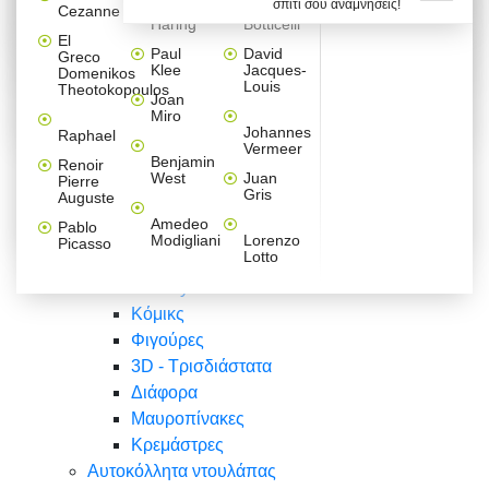
σπίτι σου αναμνήσεις!
Βαλεντίνου
Φράσεις
Keith
Sandro
Cezanne
ζωγράφοι
Ζωγραφική
ΑΥΤΟΚΟΛΛΗΤΑ ΠΡΙΖΑΣ
Haring
Botticelli
Αυτοκόλλητα τοίχου
Αγορίστικο
Συρταριέρες Malm Ikea
Λαβύρινθος
Ζωγραφική
Ελλάδα
Φύση
DIY
Mini
El
δωμάτιο
Set
Παιδικά
Διάφορα
Paul
David
Greco
Φύση
ΑΥΤΟΚΟΛΛΗΤΑ LAPTOP
Forex
Klee
Jacques-
Domenikos
Vintage
Φόντο
Ζώα
Διάφορα
Anime
Louis
Theotokopoulos
Κοριτσίστικο
Joan
Αναστημόμετρα
δωμάτιο
Κόμικς
Miro
Ελλάδα
Ζωγραφική
Δέντρα - Λουλούδια
Johannes
Raphael
Vermeer
Άνθρωποι
Ναυτικά
Benjamin
Renoir
Φαγητό
West
Juan
Pierre
Φράσεις
Gris
Auguste
Διάφορα
Ζώα
Φράσεις
Amedeo
Pablo
Σπορ
Modigliani
Lorenzo
Picasso
Lotto
Πόλεις
Banksy
Κόμικς
Φιγούρες
3D - Τρισδιάστατα
Διάφορα
Μαυροπίνακες
Κρεμάστρες
Αυτοκόλλητα ντουλάπας