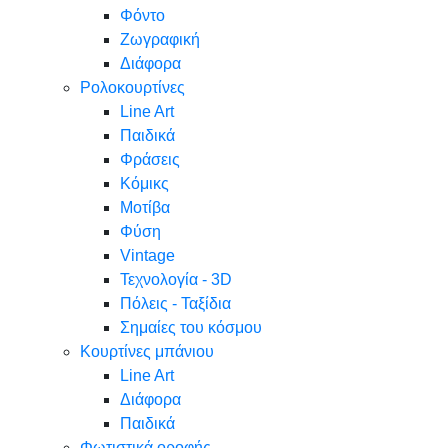
Φόντο
Ζωγραφική
Διάφορα
Ρολοκουρτίνες
Line Art
Παιδικά
Φράσεις
Κόμικς
Μοτίβα
Φύση
Vintage
Τεχνολογία - 3D
Πόλεις - Ταξίδια
Σημαίες του κόσμου
Κουρτίνες μπάνιου
Line Art
Διάφορα
Παιδικά
Φωτιστικά οροφής