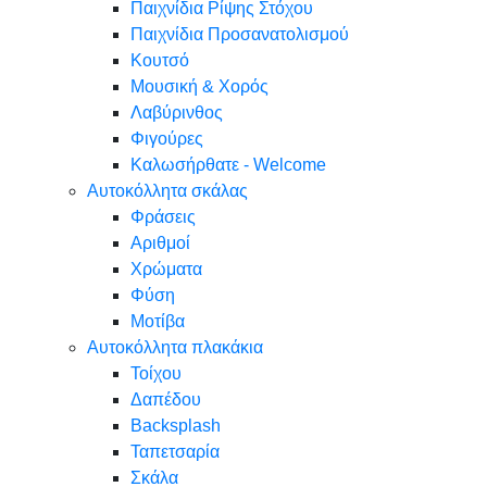
Παιχνίδια Ρίψης Στόχου
Παιχνίδια Προσανατολισμού
Κουτσό
Μουσική & Χορός
Λαβύρινθος
Φιγούρες
Καλωσήρθατε - Welcome
Αυτοκόλλητα σκάλας
Φράσεις
Αριθμοί
Χρώματα
Φύση
Μοτίβα
Αυτοκόλλητα πλακάκια
Τοίχου
Δαπέδου
Backsplash
Ταπετσαρία
Σκάλα