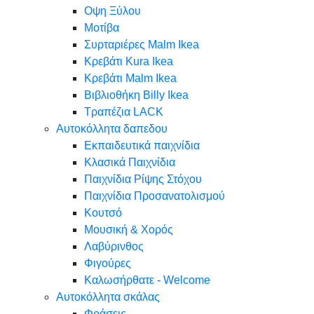
Oψη Ξύλου
Μοτίβα
Συρταριέρες Malm Ikea
Κρεβάτι Kura Ikea
Κρεβάτι Malm Ikea
Βιβλιοθήκη Billy Ikea
Τραπέζια LACK
Αυτοκόλλητα δαπεδου
Εκπαιδευτικά παιχνίδια
Κλασικά Παιχνίδια
Παιχνίδια Ρίψης Στόχου
Παιχνίδια Προσανατολισμού
Κουτσό
Μουσική & Χορός
Λαβύρινθος
Φιγούρες
Καλωσήρθατε - Welcome
Αυτοκόλλητα σκάλας
Φράσεις