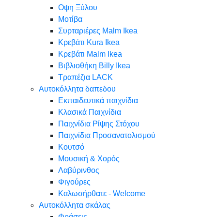
Oψη Ξύλου
Μοτίβα
Συρταριέρες Malm Ikea
Κρεβάτι Kura Ikea
Κρεβάτι Malm Ikea
Βιβλιοθήκη Billy Ikea
Τραπέζια LACK
Αυτοκόλλητα δαπεδου
Εκπαιδευτικά παιχνίδια
Κλασικά Παιχνίδια
Παιχνίδια Ρίψης Στόχου
Παιχνίδια Προσανατολισμού
Κουτσό
Μουσική & Χορός
Λαβύρινθος
Φιγούρες
Καλωσήρθατε - Welcome
Αυτοκόλλητα σκάλας
Φράσεις