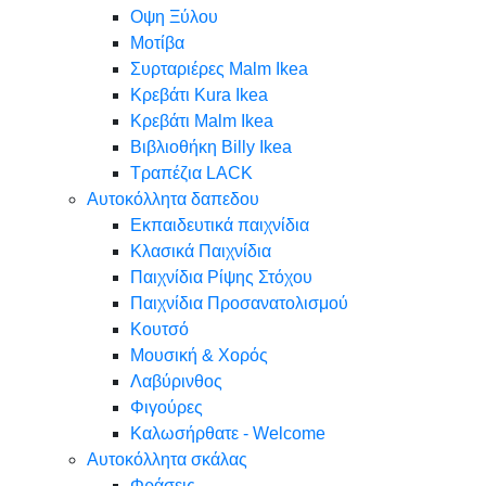
Oψη Ξύλου
Μοτίβα
Συρταριέρες Malm Ikea
Κρεβάτι Kura Ikea
Κρεβάτι Malm Ikea
Βιβλιοθήκη Billy Ikea
Τραπέζια LACK
Αυτοκόλλητα δαπεδου
Εκπαιδευτικά παιχνίδια
Κλασικά Παιχνίδια
Παιχνίδια Ρίψης Στόχου
Παιχνίδια Προσανατολισμού
Κουτσό
Μουσική & Χορός
Λαβύρινθος
Φιγούρες
Καλωσήρθατε - Welcome
Αυτοκόλλητα σκάλας
Φράσεις