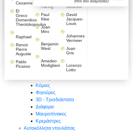
σπίτι σου αναμνήσεις!
Βαλεντίνου
Φράσεις
Keith
Sandro
Cezanne
ζωγράφοι
Ζωγραφική
ΑΥΤΟΚΟΛΛΗΤΑ ΠΡΙΖΑΣ
Haring
Botticelli
Αυτοκόλλητα τοίχου
Αγορίστικο
Συρταριέρες Malm Ikea
Λαβύρινθος
Ζωγραφική
Ελλάδα
Φύση
DIY
Mini
El
δωμάτιο
Set
Παιδικά
Διάφορα
Paul
David
Greco
Φύση
ΑΥΤΟΚΟΛΛΗΤΑ LAPTOP
Forex
Klee
Jacques-
Domenikos
Vintage
Φόντο
Ζώα
Διάφορα
Anime
Louis
Theotokopoulos
Κοριτσίστικο
Joan
Αναστημόμετρα
δωμάτιο
Κόμικς
Miro
Ελλάδα
Ζωγραφική
Δέντρα - Λουλούδια
Johannes
Raphael
Vermeer
Άνθρωποι
Ναυτικά
Benjamin
Renoir
Φαγητό
West
Juan
Pierre
Φράσεις
Gris
Auguste
Διάφορα
Ζώα
Φράσεις
Amedeo
Pablo
Σπορ
Modigliani
Lorenzo
Picasso
Lotto
Πόλεις
Banksy
Κόμικς
Φιγούρες
3D - Τρισδιάστατα
Διάφορα
Μαυροπίνακες
Κρεμάστρες
Αυτοκόλλητα ντουλάπας