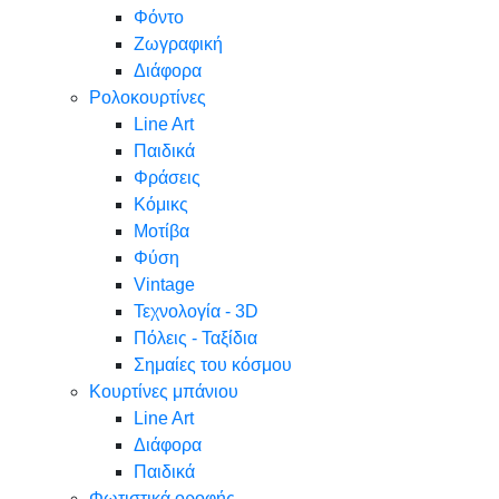
Φόντο
Ζωγραφική
Διάφορα
Ρολοκουρτίνες
Line Art
Παιδικά
Φράσεις
Κόμικς
Μοτίβα
Φύση
Vintage
Τεχνολογία - 3D
Πόλεις - Ταξίδια
Σημαίες του κόσμου
Κουρτίνες μπάνιου
Line Art
Διάφορα
Παιδικά
Φωτιστικά οροφής