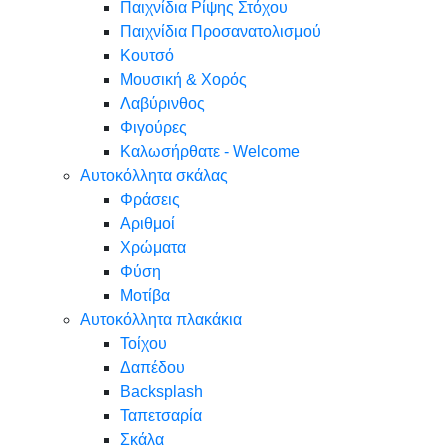
Παιχνίδια Ρίψης Στόχου
Παιχνίδια Προσανατολισμού
Κουτσό
Μουσική & Χορός
Λαβύρινθος
Φιγούρες
Καλωσήρθατε - Welcome
Αυτοκόλλητα σκάλας
Φράσεις
Αριθμοί
Χρώματα
Φύση
Μοτίβα
Αυτοκόλλητα πλακάκια
Τοίχου
Δαπέδου
Backsplash
Ταπετσαρία
Σκάλα