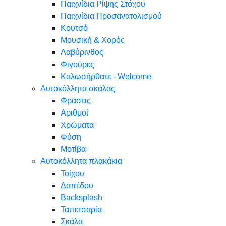
Παιχνίδια Ρίψης Στόχου
Παιχνίδια Προσανατολισμού
Κουτσό
Μουσική & Χορός
Λαβύρινθος
Φιγούρες
Καλωσήρθατε - Welcome
Αυτοκόλλητα σκάλας
Φράσεις
Αριθμοί
Χρώματα
Φύση
Μοτίβα
Αυτοκόλλητα πλακάκια
Τοίχου
Δαπέδου
Backsplash
Ταπετσαρία
Σκάλα