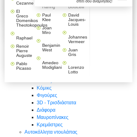
σπίτι σου αναμνήσεις!
Βαλεντίνου
Φράσεις
Keith
Sandro
Cezanne
ζωγράφοι
Ζωγραφική
ΑΥΤΟΚΟΛΛΗΤΑ ΠΡΙΖΑΣ
Haring
Botticelli
Αυτοκόλλητα τοίχου
Αγορίστικο
Συρταριέρες Malm Ikea
Λαβύρινθος
Ζωγραφική
Ελλάδα
Φύση
DIY
Mini
El
δωμάτιο
Set
Παιδικά
Διάφορα
Paul
David
Greco
Φύση
ΑΥΤΟΚΟΛΛΗΤΑ LAPTOP
Forex
Klee
Jacques-
Domenikos
Vintage
Φόντο
Ζώα
Διάφορα
Anime
Louis
Theotokopoulos
Κοριτσίστικο
Joan
Αναστημόμετρα
δωμάτιο
Κόμικς
Miro
Ελλάδα
Ζωγραφική
Δέντρα - Λουλούδια
Johannes
Raphael
Vermeer
Άνθρωποι
Ναυτικά
Benjamin
Renoir
Φαγητό
West
Juan
Pierre
Φράσεις
Gris
Auguste
Διάφορα
Ζώα
Φράσεις
Amedeo
Pablo
Σπορ
Modigliani
Lorenzo
Picasso
Lotto
Πόλεις
Banksy
Κόμικς
Φιγούρες
3D - Τρισδιάστατα
Διάφορα
Μαυροπίνακες
Κρεμάστρες
Αυτοκόλλητα ντουλάπας