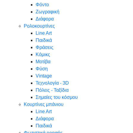
Φόντο
Ζωγραφική
Διάφορα
Ρολοκουρτίνες
Line Art
Παιδικά
Φράσεις
Κόμικς
Μοτίβα
Φύση
Vintage
Τεχνολογία - 3D
Πόλεις - Ταξίδια
Σημαίες του κόσμου
Κουρτίνες μπάνιου
Line Art
Διάφορα
Παιδικά
Φωτιστικά οροφής