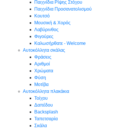
Παιχνίδια Ρίψης Στόχου
Παιχνίδια Προσανατολισμού
Κουτσό
Μουσική & Χορός
Λαβύρινθος
Φιγούρες
Καλωσήρθατε - Welcome
Αυτοκόλλητα σκάλας
Φράσεις
Αριθμοί
Χρώματα
Φύση
Μοτίβα
Αυτοκόλλητα πλακάκια
Τοίχου
Δαπέδου
Backsplash
Ταπετσαρία
Σκάλα