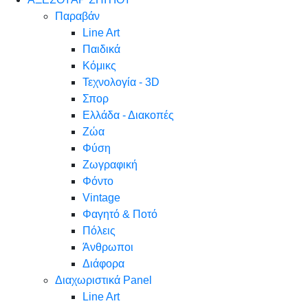
Παραβάν
Line Art
Παιδικά
Κόμικς
Τεχνολογία - 3D
Σπορ
Ελλάδα - Διακοπές
Ζώα
Φύση
Ζωγραφική
Φόντο
Vintage
Φαγητό & Ποτό
Πόλεις
Άνθρωποι
Διάφορα
Διαχωριστικά Panel
Line Art