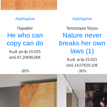
Αγαπημένα
Αγαπημένα
Παραβάν
Ταπετσαρία Τοίχου
He who can
Nature never
copy can do
breaks her own
laws (1)
Κωδ. pv-fp-15-025
από
67,20€
96,00€
Κωδ. w-fp-15-021
από
14,07€
20,10€
-30%
-30%