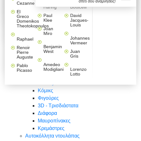
σπίτι σου αναμνήσεις!
Βαλεντίνου
Φράσεις
Keith
Sandro
Cezanne
ζωγράφοι
Ζωγραφική
ΑΥΤΟΚΟΛΛΗΤΑ ΠΡΙΖΑΣ
Haring
Botticelli
Αυτοκόλλητα τοίχου
Αγορίστικο
Συρταριέρες Malm Ikea
Λαβύρινθος
Ζωγραφική
Ελλάδα
Φύση
DIY
Mini
El
δωμάτιο
Set
Παιδικά
Διάφορα
Paul
David
Greco
Φύση
ΑΥΤΟΚΟΛΛΗΤΑ LAPTOP
Forex
Klee
Jacques-
Domenikos
Vintage
Φόντο
Ζώα
Διάφορα
Anime
Louis
Theotokopoulos
Κοριτσίστικο
Joan
Αναστημόμετρα
δωμάτιο
Κόμικς
Miro
Ελλάδα
Ζωγραφική
Δέντρα - Λουλούδια
Johannes
Raphael
Vermeer
Άνθρωποι
Ναυτικά
Benjamin
Renoir
Φαγητό
West
Juan
Pierre
Φράσεις
Gris
Auguste
Διάφορα
Ζώα
Φράσεις
Amedeo
Pablo
Σπορ
Modigliani
Lorenzo
Picasso
Lotto
Πόλεις
Banksy
Κόμικς
Φιγούρες
3D - Τρισδιάστατα
Διάφορα
Μαυροπίνακες
Κρεμάστρες
Αυτοκόλλητα ντουλάπας