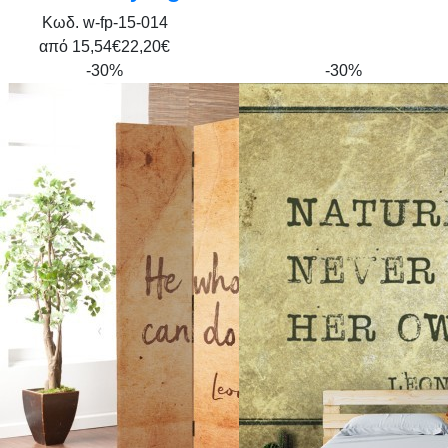
Κωδ. w-fp-15-014
από
15,54€
22,20€
-30%
-30%