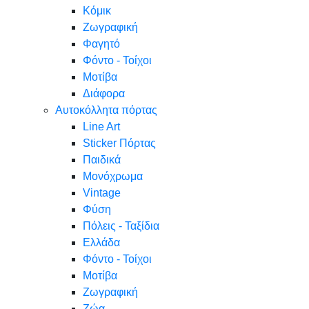
Κόμικ
Ζωγραφική
Φαγητό
Φόντο - Τοίχοι
Μοτίβα
Διάφορα
Αυτοκόλλητα πόρτας
Line Art
Sticker Πόρτας
Παιδικά
Μονόχρωμα
Vintage
Φύση
Πόλεις - Ταξίδια
Ελλάδα
Φόντο - Τοίχοι
Μοτίβα
Ζωγραφική
Ζώα