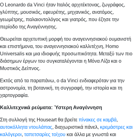
Ο Leonardo da Vinci ήταν Ιταλός αρχιτέκτονας, ζωγράφος,
γλύπτης, μουσικός, εφευρέτης, μηχανικός, ανατόμος,
γεωμέτρης, παλαιοντολόγος και γιατρός, που έζησε την
περίοδο της Αναγέννησης.
Θεωρείται αρχετυπική μορφή του αναγεννησιακού ουμανιστή
και επιστήμονα, του αναγεννησιακού καλλιτέχνη, Homo
Universalis και μια ιδιοφυής προσωπικότητα. Μεταξύ των πιο
διάσημων έργων του συγκαταλέγονται η Μόνα Λίζα και ο
Μυστικός Δείπνος.
Εκτός από τα παραπάνω, ο da Vinci ενδιαφερόταν για την
αστρονομία, τη βοτανική, τη συγγραφή, την ιστορία και τη
χαρτογραφία.
Καλλιτεχνικά ρεύματα: Ύστερη Αναγέννηση
Στη συλλογή της Houseart θα βρείτε
πίνακες σε καμβά
,
αυτοκόλλητα ντουλάπας
, διαχωριστικά πάνελ,
κρεμάστρες και
καλόγεροι
,
ταπετσαρίες τοίχου
και άλλα με γνωστά και