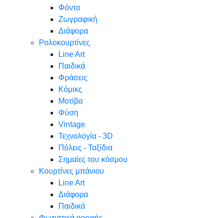
Φόντο
Ζωγραφική
Διάφορα
Ρολοκουρτίνες
Line Art
Παιδικά
Φράσεις
Κόμικς
Μοτίβα
Φύση
Vintage
Τεχνολογία - 3D
Πόλεις - Ταξίδια
Σημαίες του κόσμου
Κουρτίνες μπάνιου
Line Art
Διάφορα
Παιδικά
Φωτιστικά οροφής