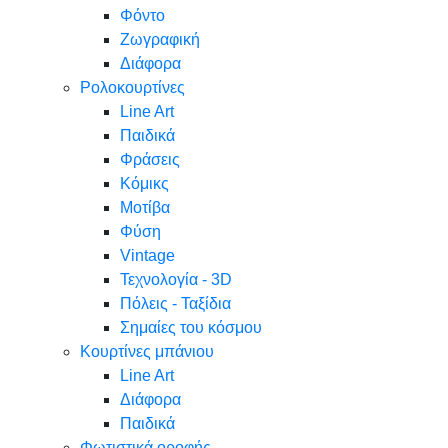
Φόντο
Ζωγραφική
Διάφορα
Ρολοκουρτίνες
Line Art
Παιδικά
Φράσεις
Κόμικς
Μοτίβα
Φύση
Vintage
Τεχνολογία - 3D
Πόλεις - Ταξίδια
Σημαίες του κόσμου
Κουρτίνες μπάνιου
Line Art
Διάφορα
Παιδικά
Φωτιστικά οροφής