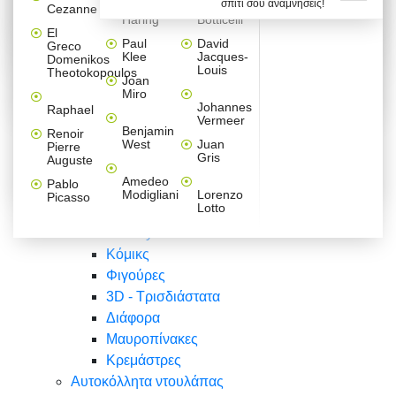
σπίτι σου αναμνήσεις!
Βαλεντίνου
Φράσεις
Keith
Sandro
Cezanne
ζωγράφοι
Ζωγραφική
ΑΥΤΟΚΟΛΛΗΤΑ ΠΡΙΖΑΣ
Haring
Botticelli
Αυτοκόλλητα τοίχου
Αγορίστικο
Συρταριέρες Malm Ikea
Λαβύρινθος
Ζωγραφική
Ελλάδα
Φύση
DIY
Mini
El
δωμάτιο
Set
Παιδικά
Διάφορα
Paul
David
Greco
Φύση
ΑΥΤΟΚΟΛΛΗΤΑ LAPTOP
Forex
Klee
Jacques-
Domenikos
Vintage
Φόντο
Ζώα
Διάφορα
Anime
Louis
Theotokopoulos
Κοριτσίστικο
Joan
Αναστημόμετρα
δωμάτιο
Κόμικς
Miro
Ελλάδα
Ζωγραφική
Δέντρα - Λουλούδια
Johannes
Raphael
Vermeer
Άνθρωποι
Ναυτικά
Benjamin
Renoir
Φαγητό
West
Juan
Pierre
Φράσεις
Gris
Auguste
Διάφορα
Ζώα
Φράσεις
Amedeo
Pablo
Σπορ
Modigliani
Lorenzo
Picasso
Lotto
Πόλεις
Banksy
Κόμικς
Φιγούρες
3D - Τρισδιάστατα
Διάφορα
Μαυροπίνακες
Κρεμάστρες
Αυτοκόλλητα ντουλάπας