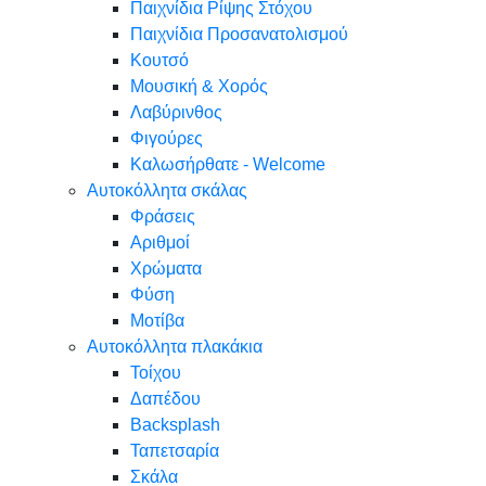
Παιχνίδια Ρίψης Στόχου
Παιχνίδια Προσανατολισμού
Κουτσό
Μουσική & Χορός
Λαβύρινθος
Φιγούρες
Καλωσήρθατε - Welcome
Αυτοκόλλητα σκάλας
Φράσεις
Αριθμοί
Χρώματα
Φύση
Μοτίβα
Αυτοκόλλητα πλακάκια
Τοίχου
Δαπέδου
Backsplash
Ταπετσαρία
Σκάλα