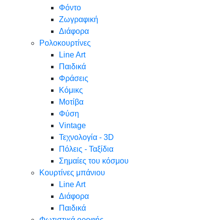
Φόντο
Ζωγραφική
Διάφορα
Ρολοκουρτίνες
Line Art
Παιδικά
Φράσεις
Κόμικς
Μοτίβα
Φύση
Vintage
Τεχνολογία - 3D
Πόλεις - Ταξίδια
Σημαίες του κόσμου
Κουρτίνες μπάνιου
Line Art
Διάφορα
Παιδικά
Φωτιστικά οροφής