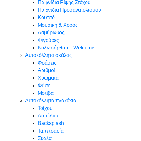
Παιχνίδια Ρίψης Στόχου
Παιχνίδια Προσανατολισμού
Κουτσό
Μουσική & Χορός
Λαβύρινθος
Φιγούρες
Καλωσήρθατε - Welcome
Αυτοκόλλητα σκάλας
Φράσεις
Αριθμοί
Χρώματα
Φύση
Μοτίβα
Αυτοκόλλητα πλακάκια
Τοίχου
Δαπέδου
Backsplash
Ταπετσαρία
Σκάλα