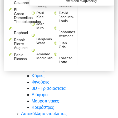
σπίτι σου αναμνήσεις!
Βαλεντίνου
Φράσεις
Keith
Sandro
Cezanne
ζωγράφοι
Ζωγραφική
ΑΥΤΟΚΟΛΛΗΤΑ ΠΡΙΖΑΣ
Haring
Botticelli
Αυτοκόλλητα τοίχου
Αγορίστικο
Συρταριέρες Malm Ikea
Λαβύρινθος
Ζωγραφική
Ελλάδα
Φύση
DIY
Mini
El
δωμάτιο
Set
Παιδικά
Διάφορα
Paul
David
Greco
Φύση
ΑΥΤΟΚΟΛΛΗΤΑ LAPTOP
Forex
Klee
Jacques-
Domenikos
Vintage
Φόντο
Ζώα
Διάφορα
Anime
Louis
Theotokopoulos
Κοριτσίστικο
Joan
Αναστημόμετρα
δωμάτιο
Κόμικς
Miro
Ελλάδα
Ζωγραφική
Δέντρα - Λουλούδια
Johannes
Raphael
Vermeer
Άνθρωποι
Ναυτικά
Benjamin
Renoir
Φαγητό
West
Juan
Pierre
Φράσεις
Gris
Auguste
Διάφορα
Ζώα
Φράσεις
Amedeo
Pablo
Σπορ
Modigliani
Lorenzo
Picasso
Lotto
Πόλεις
Banksy
Κόμικς
Φιγούρες
3D - Τρισδιάστατα
Διάφορα
Μαυροπίνακες
Κρεμάστρες
Αυτοκόλλητα ντουλάπας