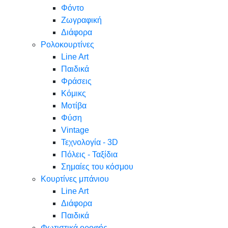
Φόντο
Ζωγραφική
Διάφορα
Ρολοκουρτίνες
Line Art
Παιδικά
Φράσεις
Κόμικς
Μοτίβα
Φύση
Vintage
Τεχνολογία - 3D
Πόλεις - Ταξίδια
Σημαίες του κόσμου
Κουρτίνες μπάνιου
Line Art
Διάφορα
Παιδικά
Φωτιστικά οροφής