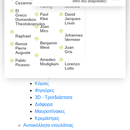
σπίτι σου αναμνήσεις!
Βαλεντίνου
Φράσεις
Keith
Sandro
Cezanne
ζωγράφοι
Ζωγραφική
ΑΥΤΟΚΟΛΛΗΤΑ ΠΡΙΖΑΣ
Haring
Botticelli
Αυτοκόλλητα τοίχου
Αγορίστικο
Συρταριέρες Malm Ikea
Λαβύρινθος
Ζωγραφική
Ελλάδα
Φύση
DIY
Mini
El
δωμάτιο
Set
Παιδικά
Διάφορα
Paul
David
Greco
Φύση
ΑΥΤΟΚΟΛΛΗΤΑ LAPTOP
Forex
Klee
Jacques-
Domenikos
Vintage
Φόντο
Ζώα
Διάφορα
Anime
Louis
Theotokopoulos
Κοριτσίστικο
Joan
Αναστημόμετρα
δωμάτιο
Κόμικς
Miro
Ελλάδα
Ζωγραφική
Δέντρα - Λουλούδια
Johannes
Raphael
Vermeer
Άνθρωποι
Ναυτικά
Benjamin
Renoir
Φαγητό
West
Juan
Pierre
Φράσεις
Gris
Auguste
Διάφορα
Ζώα
Φράσεις
Amedeo
Pablo
Σπορ
Modigliani
Lorenzo
Picasso
Lotto
Πόλεις
Banksy
Κόμικς
Φιγούρες
3D - Τρισδιάστατα
Διάφορα
Μαυροπίνακες
Κρεμάστρες
Αυτοκόλλητα ντουλάπας