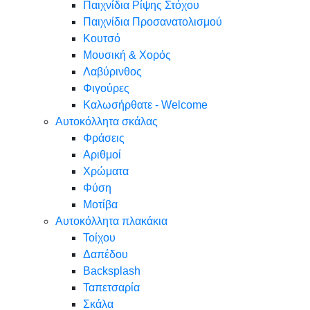
Παιχνίδια Ρίψης Στόχου
Παιχνίδια Προσανατολισμού
Κουτσό
Μουσική & Χορός
Λαβύρινθος
Φιγούρες
Καλωσήρθατε - Welcome
Αυτοκόλλητα σκάλας
Φράσεις
Αριθμοί
Χρώματα
Φύση
Μοτίβα
Αυτοκόλλητα πλακάκια
Τοίχου
Δαπέδου
Backsplash
Ταπετσαρία
Σκάλα