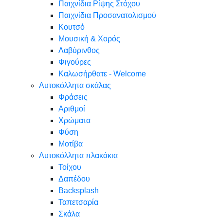
Παιχνίδια Ρίψης Στόχου
Παιχνίδια Προσανατολισμού
Κουτσό
Μουσική & Χορός
Λαβύρινθος
Φιγούρες
Καλωσήρθατε - Welcome
Αυτοκόλλητα σκάλας
Φράσεις
Αριθμοί
Χρώματα
Φύση
Μοτίβα
Αυτοκόλλητα πλακάκια
Τοίχου
Δαπέδου
Backsplash
Ταπετσαρία
Σκάλα