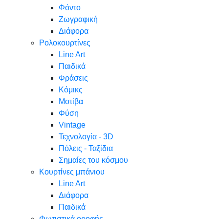
Φόντο
Ζωγραφική
Διάφορα
Ρολοκουρτίνες
Line Art
Παιδικά
Φράσεις
Κόμικς
Μοτίβα
Φύση
Vintage
Τεχνολογία - 3D
Πόλεις - Ταξίδια
Σημαίες του κόσμου
Κουρτίνες μπάνιου
Line Art
Διάφορα
Παιδικά
Φωτιστικά οροφής