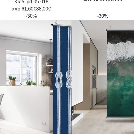
Κωδ. pd-05-018
από
61,60€
88,00€
-30%
-30%