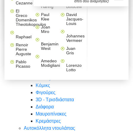
σπίτι σου αναμνήσεις!
Βαλεντίνου
Φράσεις
Keith
Sandro
Cezanne
ζωγράφοι
Ζωγραφική
ΑΥΤΟΚΟΛΛΗΤΑ ΠΡΙΖΑΣ
Haring
Botticelli
Αυτοκόλλητα τοίχου
Αγορίστικο
Συρταριέρες Malm Ikea
Λαβύρινθος
Ζωγραφική
Ελλάδα
Φύση
DIY
Mini
El
δωμάτιο
Set
Παιδικά
Διάφορα
Paul
David
Greco
Φύση
ΑΥΤΟΚΟΛΛΗΤΑ LAPTOP
Forex
Klee
Jacques-
Domenikos
Vintage
Φόντο
Ζώα
Διάφορα
Anime
Louis
Theotokopoulos
Κοριτσίστικο
Joan
Αναστημόμετρα
δωμάτιο
Κόμικς
Miro
Ελλάδα
Ζωγραφική
Δέντρα - Λουλούδια
Johannes
Raphael
Vermeer
Άνθρωποι
Ναυτικά
Benjamin
Renoir
Φαγητό
West
Juan
Pierre
Φράσεις
Gris
Auguste
Διάφορα
Ζώα
Φράσεις
Amedeo
Pablo
Σπορ
Modigliani
Lorenzo
Picasso
Lotto
Πόλεις
Banksy
Κόμικς
Φιγούρες
3D - Τρισδιάστατα
Διάφορα
Μαυροπίνακες
Κρεμάστρες
Αυτοκόλλητα ντουλάπας