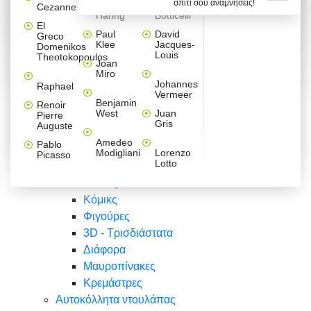
σπίτι σου αναμνήσεις!
Βαλεντίνου
Φράσεις
Keith
Sandro
Cezanne
ζωγράφοι
Ζωγραφική
ΑΥΤΟΚΟΛΛΗΤΑ ΠΡΙΖΑΣ
Haring
Botticelli
Αυτοκόλλητα τοίχου
Αγορίστικο
Συρταριέρες Malm Ikea
Λαβύρινθος
Ζωγραφική
Ελλάδα
Φύση
DIY
Mini
El
δωμάτιο
Set
Παιδικά
Διάφορα
Paul
David
Greco
Φύση
ΑΥΤΟΚΟΛΛΗΤΑ LAPTOP
Forex
Klee
Jacques-
Domenikos
Vintage
Φόντο
Ζώα
Διάφορα
Anime
Louis
Theotokopoulos
Κοριτσίστικο
Joan
Αναστημόμετρα
δωμάτιο
Κόμικς
Miro
Ελλάδα
Ζωγραφική
Δέντρα - Λουλούδια
Johannes
Raphael
Vermeer
Άνθρωποι
Ναυτικά
Benjamin
Renoir
Φαγητό
West
Juan
Pierre
Φράσεις
Gris
Auguste
Διάφορα
Ζώα
Φράσεις
Amedeo
Pablo
Σπορ
Modigliani
Lorenzo
Picasso
Lotto
Πόλεις
Banksy
Κόμικς
Φιγούρες
3D - Τρισδιάστατα
Διάφορα
Μαυροπίνακες
Κρεμάστρες
Αυτοκόλλητα ντουλάπας