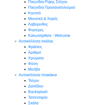
Παιχνίδια Ρίψης Στόχου
Παιχνίδια Προσανατολισμού
Κουτσό
Μουσική & Χορός
Λαβύρινθος
Φιγούρες
Καλωσήρθατε - Welcome
Αυτοκόλλητα σκάλας
Φράσεις
Αριθμοί
Χρώματα
Φύση
Μοτίβα
Αυτοκόλλητα πλακάκια
Τοίχου
Δαπέδου
Backsplash
Ταπετσαρία
Σκάλα