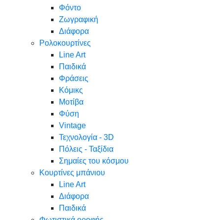
Φόντο
Ζωγραφική
Διάφορα
Ρολοκουρτίνες
Line Art
Παιδικά
Φράσεις
Κόμικς
Μοτίβα
Φύση
Vintage
Τεχνολογία - 3D
Πόλεις - Ταξίδια
Σημαίες του κόσμου
Κουρτίνες μπάνιου
Line Art
Διάφορα
Παιδικά
Φωτιστικά οροφής