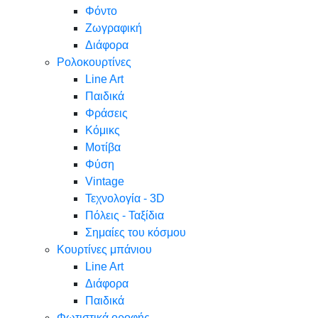
Φόντο
Ζωγραφική
Διάφορα
Ρολοκουρτίνες
Line Art
Παιδικά
Φράσεις
Κόμικς
Μοτίβα
Φύση
Vintage
Τεχνολογία - 3D
Πόλεις - Ταξίδια
Σημαίες του κόσμου
Κουρτίνες μπάνιου
Line Art
Διάφορα
Παιδικά
Φωτιστικά οροφής