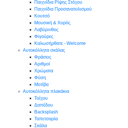
Παιχνίδια Ρίψης Στόχου
Παιχνίδια Προσανατολισμού
Κουτσό
Μουσική & Χορός
Λαβύρινθος
Φιγούρες
Καλωσήρθατε - Welcome
Αυτοκόλλητα σκάλας
Φράσεις
Αριθμοί
Χρώματα
Φύση
Μοτίβα
Αυτοκόλλητα πλακάκια
Τοίχου
Δαπέδου
Backsplash
Ταπετσαρία
Σκάλα