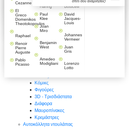
σπίτι σου αναμνήσεις!
Βαλεντίνου
Φράσεις
Keith
Sandro
Cezanne
ζωγράφοι
Ζωγραφική
ΑΥΤΟΚΟΛΛΗΤΑ ΠΡΙΖΑΣ
Haring
Botticelli
Αυτοκόλλητα τοίχου
Αγορίστικο
Συρταριέρες Malm Ikea
Λαβύρινθος
Ζωγραφική
Ελλάδα
Φύση
DIY
Mini
El
δωμάτιο
Set
Παιδικά
Διάφορα
Paul
David
Greco
Φύση
ΑΥΤΟΚΟΛΛΗΤΑ LAPTOP
Forex
Klee
Jacques-
Domenikos
Vintage
Φόντο
Ζώα
Διάφορα
Anime
Louis
Theotokopoulos
Κοριτσίστικο
Joan
Αναστημόμετρα
δωμάτιο
Κόμικς
Miro
Ελλάδα
Ζωγραφική
Δέντρα - Λουλούδια
Johannes
Raphael
Vermeer
Άνθρωποι
Ναυτικά
Benjamin
Renoir
Φαγητό
West
Juan
Pierre
Φράσεις
Gris
Auguste
Διάφορα
Ζώα
Φράσεις
Amedeo
Pablo
Σπορ
Modigliani
Lorenzo
Picasso
Lotto
Πόλεις
Banksy
Κόμικς
Φιγούρες
3D - Τρισδιάστατα
Διάφορα
Μαυροπίνακες
Κρεμάστρες
Αυτοκόλλητα ντουλάπας