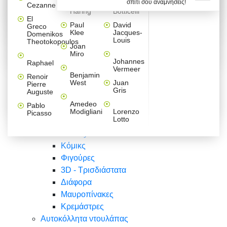
σπίτι σου αναμνήσεις!
Βαλεντίνου
Φράσεις
Keith
Sandro
Cezanne
ζωγράφοι
Ζωγραφική
ΑΥΤΟΚΟΛΛΗΤΑ ΠΡΙΖΑΣ
Haring
Botticelli
Αυτοκόλλητα τοίχου
Αγορίστικο
Συρταριέρες Malm Ikea
Λαβύρινθος
Ζωγραφική
Ελλάδα
Φύση
DIY
Mini
El
δωμάτιο
Set
Παιδικά
Διάφορα
Paul
David
Greco
Φύση
ΑΥΤΟΚΟΛΛΗΤΑ LAPTOP
Forex
Klee
Jacques-
Domenikos
Vintage
Φόντο
Ζώα
Διάφορα
Anime
Louis
Theotokopoulos
Κοριτσίστικο
Joan
Αναστημόμετρα
δωμάτιο
Κόμικς
Miro
Ελλάδα
Ζωγραφική
Δέντρα - Λουλούδια
Johannes
Raphael
Vermeer
Άνθρωποι
Ναυτικά
Benjamin
Renoir
Φαγητό
West
Juan
Pierre
Φράσεις
Gris
Auguste
Διάφορα
Ζώα
Φράσεις
Amedeo
Pablo
Σπορ
Modigliani
Lorenzo
Picasso
Lotto
Πόλεις
Banksy
Κόμικς
Φιγούρες
3D - Τρισδιάστατα
Διάφορα
Μαυροπίνακες
Κρεμάστρες
Αυτοκόλλητα ντουλάπας