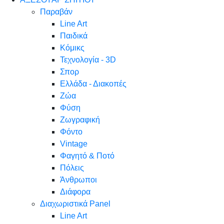
Παραβάν
Line Art
Παιδικά
Κόμικς
Τεχνολογία - 3D
Σπορ
Ελλάδα - Διακοπές
Ζώα
Φύση
Ζωγραφική
Φόντο
Vintage
Φαγητό & Ποτό
Πόλεις
Άνθρωποι
Διάφορα
Διαχωριστικά Panel
Line Art