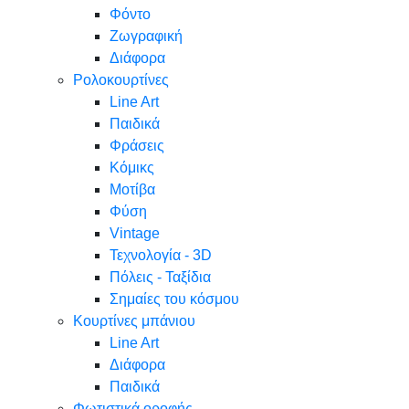
Φόντο
Ζωγραφική
Διάφορα
Ρολοκουρτίνες
Line Art
Παιδικά
Φράσεις
Κόμικς
Μοτίβα
Φύση
Vintage
Τεχνολογία - 3D
Πόλεις - Ταξίδια
Σημαίες του κόσμου
Κουρτίνες μπάνιου
Line Art
Διάφορα
Παιδικά
Φωτιστικά οροφής