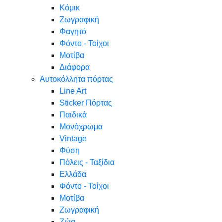
Κόμικ
Ζωγραφική
Φαγητό
Φόντο - Τοίχοι
Μοτίβα
Διάφορα
Αυτοκόλλητα πόρτας
Line Art
Sticker Πόρτας
Παιδικά
Μονόχρωμα
Vintage
Φύση
Πόλεις - Ταξίδια
Ελλάδα
Φόντο - Τοίχοι
Μοτίβα
Ζωγραφική
Ζώα