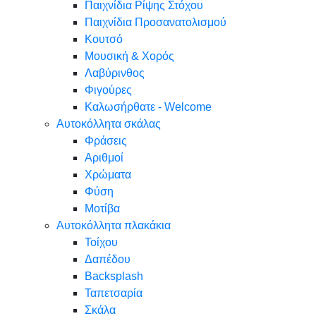
Παιχνίδια Ρίψης Στόχου
Παιχνίδια Προσανατολισμού
Κουτσό
Μουσική & Χορός
Λαβύρινθος
Φιγούρες
Καλωσήρθατε - Welcome
Αυτοκόλλητα σκάλας
Φράσεις
Αριθμοί
Χρώματα
Φύση
Μοτίβα
Αυτοκόλλητα πλακάκια
Τοίχου
Δαπέδου
Backsplash
Ταπετσαρία
Σκάλα