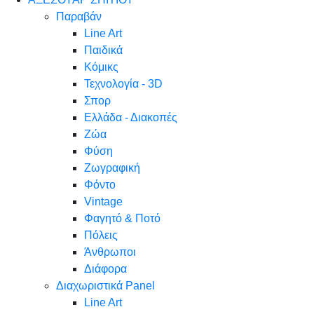
Παραβάν
Line Art
Παιδικά
Κόμικς
Τεχνολογία - 3D
Σπορ
Ελλάδα - Διακοπές
Ζώα
Φύση
Ζωγραφική
Φόντο
Vintage
Φαγητό & Ποτό
Πόλεις
Άνθρωποι
Διάφορα
Διαχωριστικά Panel
Line Art