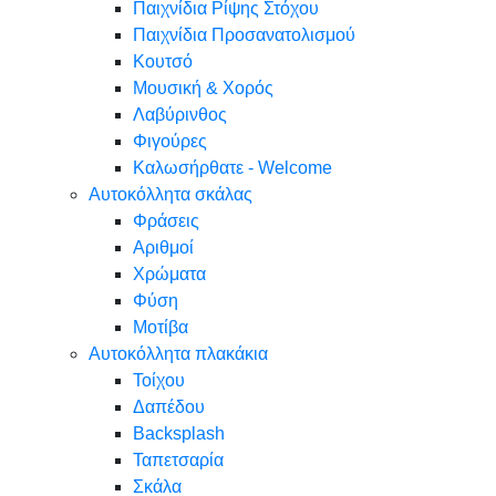
Παιχνίδια Ρίψης Στόχου
Παιχνίδια Προσανατολισμού
Κουτσό
Μουσική & Χορός
Λαβύρινθος
Φιγούρες
Καλωσήρθατε - Welcome
Αυτοκόλλητα σκάλας
Φράσεις
Αριθμοί
Χρώματα
Φύση
Μοτίβα
Αυτοκόλλητα πλακάκια
Τοίχου
Δαπέδου
Backsplash
Ταπετσαρία
Σκάλα