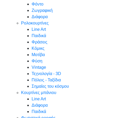
Φόντο
Ζωγραφική
Διάφορα
Ρολοκουρτίνες
Line Art
Παιδικά
Φράσεις
Κόμικς
Μοτίβα
Φύση
Vintage
Τεχνολογία - 3D
Πόλεις - Ταξίδια
Σημαίες του κόσμου
Κουρτίνες μπάνιου
Line Art
Διάφορα
Παιδικά
Φωτιστικά οροφής