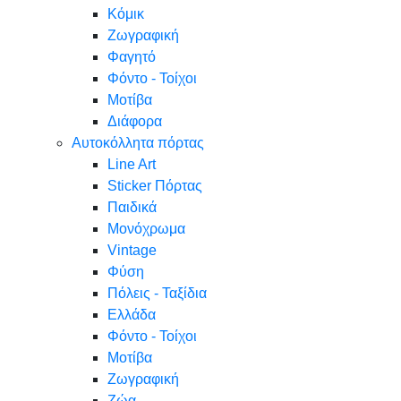
Κόμικ
Ζωγραφική
Φαγητό
Φόντο - Τοίχοι
Μοτίβα
Διάφορα
Αυτοκόλλητα πόρτας
Line Art
Sticker Πόρτας
Παιδικά
Μονόχρωμα
Vintage
Φύση
Πόλεις - Ταξίδια
Ελλάδα
Φόντο - Τοίχοι
Μοτίβα
Ζωγραφική
Ζώα