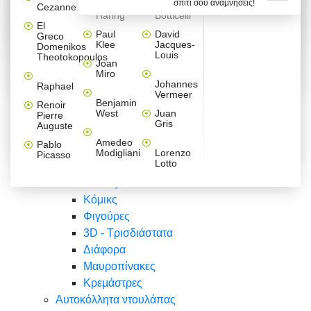
σπίτι σου αναμνήσεις!
Βαλεντίνου
Φράσεις
Keith
Sandro
Cezanne
ζωγράφοι
Ζωγραφική
ΑΥΤΟΚΟΛΛΗΤΑ ΠΡΙΖΑΣ
Haring
Botticelli
Αυτοκόλλητα τοίχου
Αγορίστικο
Συρταριέρες Malm Ikea
Λαβύρινθος
Ζωγραφική
Ελλάδα
Φύση
DIY
Mini
El
δωμάτιο
Set
Παιδικά
Διάφορα
Paul
David
Greco
Φύση
ΑΥΤΟΚΟΛΛΗΤΑ LAPTOP
Forex
Klee
Jacques-
Domenikos
Vintage
Φόντο
Ζώα
Διάφορα
Anime
Louis
Theotokopoulos
Κοριτσίστικο
Joan
Αναστημόμετρα
δωμάτιο
Κόμικς
Miro
Ελλάδα
Ζωγραφική
Δέντρα - Λουλούδια
Johannes
Raphael
Vermeer
Άνθρωποι
Ναυτικά
Benjamin
Renoir
Φαγητό
West
Juan
Pierre
Φράσεις
Gris
Auguste
Διάφορα
Ζώα
Φράσεις
Amedeo
Pablo
Σπορ
Modigliani
Lorenzo
Picasso
Lotto
Πόλεις
Banksy
Κόμικς
Φιγούρες
3D - Τρισδιάστατα
Διάφορα
Μαυροπίνακες
Κρεμάστρες
Αυτοκόλλητα ντουλάπας