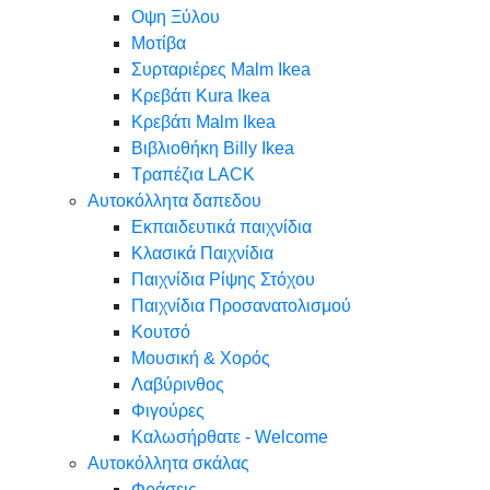
Oψη Ξύλου
Μοτίβα
Συρταριέρες Malm Ikea
Κρεβάτι Kura Ikea
Κρεβάτι Malm Ikea
Βιβλιοθήκη Billy Ikea
Τραπέζια LACK
Αυτοκόλλητα δαπεδου
Εκπαιδευτικά παιχνίδια
Κλασικά Παιχνίδια
Παιχνίδια Ρίψης Στόχου
Παιχνίδια Προσανατολισμού
Κουτσό
Μουσική & Χορός
Λαβύρινθος
Φιγούρες
Καλωσήρθατε - Welcome
Αυτοκόλλητα σκάλας
Φράσεις