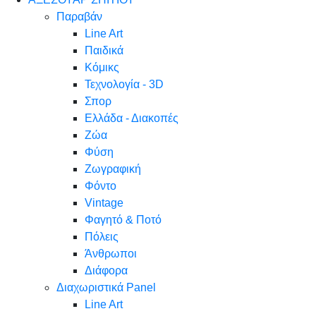
Παραβάν
Line Art
Παιδικά
Κόμικς
Τεχνολογία - 3D
Σπορ
Ελλάδα - Διακοπές
Ζώα
Φύση
Ζωγραφική
Φόντο
Vintage
Φαγητό & Ποτό
Πόλεις
Άνθρωποι
Διάφορα
Διαχωριστικά Panel
Line Art