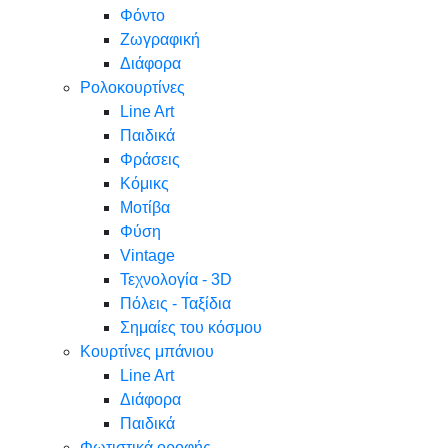
Φόντο
Ζωγραφική
Διάφορα
Ρολοκουρτίνες
Line Art
Παιδικά
Φράσεις
Κόμικς
Μοτίβα
Φύση
Vintage
Τεχνολογία - 3D
Πόλεις - Ταξίδια
Σημαίες του κόσμου
Κουρτίνες μπάνιου
Line Art
Διάφορα
Παιδικά
Φωτιστικά οροφής