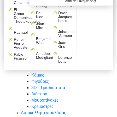
σπίτι σου αναμνήσεις!
Βαλεντίνου
Φράσεις
Keith
Sandro
Cezanne
ζωγράφοι
Ζωγραφική
ΑΥΤΟΚΟΛΛΗΤΑ ΠΡΙΖΑΣ
Haring
Botticelli
Αυτοκόλλητα τοίχου
Αγορίστικο
Συρταριέρες Malm Ikea
Λαβύρινθος
Ζωγραφική
Ελλάδα
Φύση
DIY
Mini
El
δωμάτιο
Set
Παιδικά
Διάφορα
Paul
David
Greco
Φύση
ΑΥΤΟΚΟΛΛΗΤΑ LAPTOP
Forex
Klee
Jacques-
Domenikos
Vintage
Φόντο
Ζώα
Διάφορα
Anime
Louis
Theotokopoulos
Κοριτσίστικο
Joan
Αναστημόμετρα
δωμάτιο
Κόμικς
Miro
Ελλάδα
Ζωγραφική
Δέντρα - Λουλούδια
Johannes
Raphael
Vermeer
Άνθρωποι
Ναυτικά
Benjamin
Renoir
Φαγητό
West
Juan
Pierre
Φράσεις
Gris
Auguste
Διάφορα
Ζώα
Φράσεις
Amedeo
Pablo
Σπορ
Modigliani
Lorenzo
Picasso
Lotto
Πόλεις
Banksy
Κόμικς
Φιγούρες
3D - Τρισδιάστατα
Διάφορα
Μαυροπίνακες
Κρεμάστρες
Αυτοκόλλητα ντουλάπας