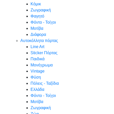
Κόμικ
Ζωγραφική
Φαγητό
Φόντο - Τοίχοι
Μοτίβα
Διάφορα
Αυτοκόλλητα πόρτας
Line Art
Sticker Πόρτας
Παιδικά
Μονόχρωμα
Vintage
Φύση
Πόλεις - Ταξίδια
Ελλάδα
Φόντο - Τοίχοι
Μοτίβα
Ζωγραφική
Ζώα