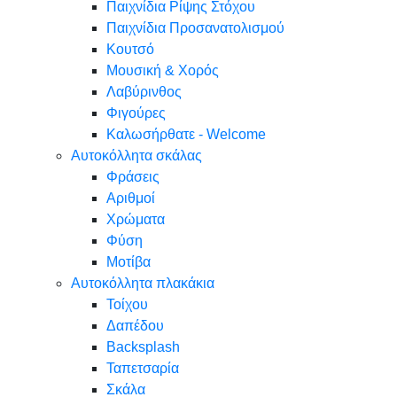
Παιχνίδια Ρίψης Στόχου
Παιχνίδια Προσανατολισμού
Κουτσό
Μουσική & Χορός
Λαβύρινθος
Φιγούρες
Καλωσήρθατε - Welcome
Αυτοκόλλητα σκάλας
Φράσεις
Αριθμοί
Χρώματα
Φύση
Μοτίβα
Αυτοκόλλητα πλακάκια
Τοίχου
Δαπέδου
Backsplash
Ταπετσαρία
Σκάλα