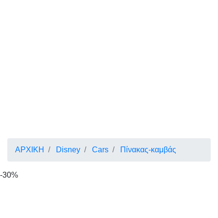
ΑΡΧΙΚΗ
Disney
Cars
Πίνακας-καμβάς
-30%