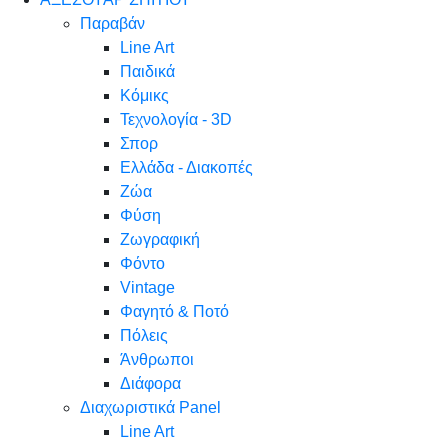
Παραβάν
Line Art
Παιδικά
Κόμικς
Τεχνολογία - 3D
Σπορ
Ελλάδα - Διακοπές
Ζώα
Φύση
Ζωγραφική
Φόντο
Vintage
Φαγητό & Ποτό
Πόλεις
Άνθρωποι
Διάφορα
Διαχωριστικά Panel
Line Art