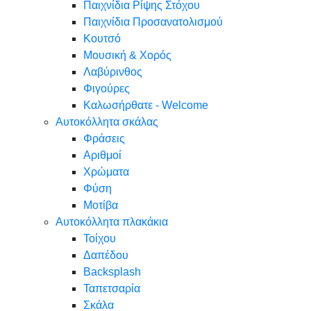
Παιχνίδια Ρίψης Στόχου
Παιχνίδια Προσανατολισμού
Κουτσό
Μουσική & Χορός
Λαβύρινθος
Φιγούρες
Καλωσήρθατε - Welcome
Αυτοκόλλητα σκάλας
Φράσεις
Αριθμοί
Χρώματα
Φύση
Μοτίβα
Αυτοκόλλητα πλακάκια
Τοίχου
Δαπέδου
Backsplash
Ταπετσαρία
Σκάλα