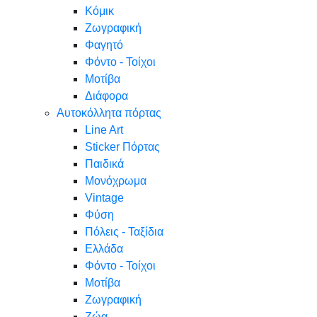
Κόμικ
Ζωγραφική
Φαγητό
Φόντο - Τοίχοι
Μοτίβα
Διάφορα
Αυτοκόλλητα πόρτας
Line Art
Sticker Πόρτας
Παιδικά
Μονόχρωμα
Vintage
Φύση
Πόλεις - Ταξίδια
Ελλάδα
Φόντο - Τοίχοι
Μοτίβα
Ζωγραφική
Ζώα