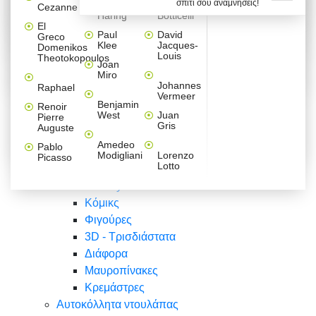
σπίτι σου αναμνήσεις!
Βαλεντίνου
Φράσεις
Keith
Sandro
Cezanne
ζωγράφοι
Ζωγραφική
ΑΥΤΟΚΟΛΛΗΤΑ ΠΡΙΖΑΣ
Haring
Botticelli
Αυτοκόλλητα τοίχου
Αγορίστικο
Συρταριέρες Malm Ikea
Λαβύρινθος
Ζωγραφική
Ελλάδα
Φύση
DIY
Mini
El
δωμάτιο
Set
Παιδικά
Διάφορα
Paul
David
Greco
Φύση
ΑΥΤΟΚΟΛΛΗΤΑ LAPTOP
Forex
Klee
Jacques-
Domenikos
Vintage
Φόντο
Ζώα
Διάφορα
Anime
Louis
Theotokopoulos
Κοριτσίστικο
Joan
Αναστημόμετρα
δωμάτιο
Κόμικς
Miro
Ελλάδα
Ζωγραφική
Δέντρα - Λουλούδια
Johannes
Raphael
Vermeer
Άνθρωποι
Ναυτικά
Benjamin
Renoir
Φαγητό
West
Juan
Pierre
Φράσεις
Gris
Auguste
Διάφορα
Ζώα
Φράσεις
Amedeo
Pablo
Σπορ
Modigliani
Lorenzo
Picasso
Lotto
Πόλεις
Banksy
Κόμικς
Φιγούρες
3D - Τρισδιάστατα
Διάφορα
Μαυροπίνακες
Κρεμάστρες
Αυτοκόλλητα ντουλάπας