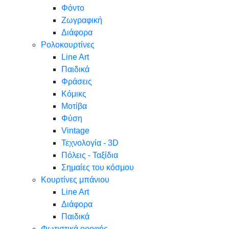
Φόντο
Ζωγραφική
Διάφορα
Ρολοκουρτίνες
Line Art
Παιδικά
Φράσεις
Κόμικς
Μοτίβα
Φύση
Vintage
Τεχνολογία - 3D
Πόλεις - Ταξίδια
Σημαίες του κόσμου
Κουρτίνες μπάνιου
Line Art
Διάφορα
Παιδικά
Φωτιστικά οροφής