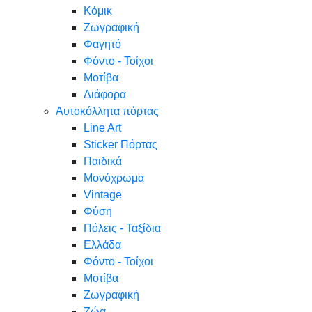
Κόμικ
Ζωγραφική
Φαγητό
Φόντο - Τοίχοι
Μοτίβα
Διάφορα
Αυτοκόλλητα πόρτας
Line Art
Sticker Πόρτας
Παιδικά
Μονόχρωμα
Vintage
Φύση
Πόλεις - Ταξίδια
Ελλάδα
Φόντο - Τοίχοι
Μοτίβα
Ζωγραφική
Ζώα