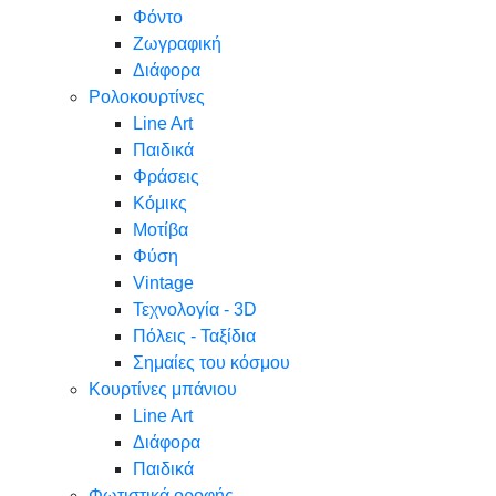
Φόντο
Ζωγραφική
Διάφορα
Ρολοκουρτίνες
Line Art
Παιδικά
Φράσεις
Κόμικς
Μοτίβα
Φύση
Vintage
Τεχνολογία - 3D
Πόλεις - Ταξίδια
Σημαίες του κόσμου
Κουρτίνες μπάνιου
Line Art
Διάφορα
Παιδικά
Φωτιστικά οροφής