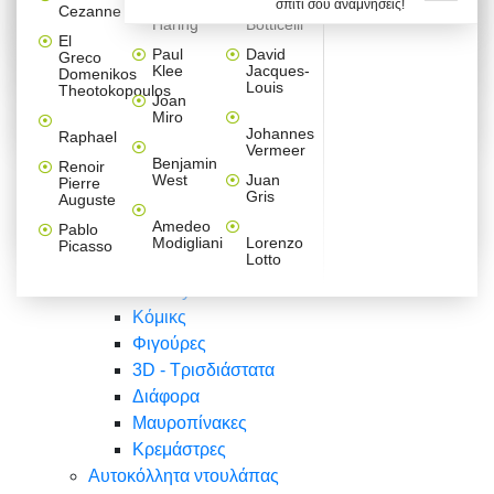
σπίτι σου αναμνήσεις!
Βαλεντίνου
Φράσεις
Keith
Sandro
Cezanne
ζωγράφοι
Ζωγραφική
ΑΥΤΟΚΟΛΛΗΤΑ ΠΡΙΖΑΣ
Haring
Botticelli
Αυτοκόλλητα τοίχου
Αγορίστικο
Συρταριέρες Malm Ikea
Λαβύρινθος
Ζωγραφική
Ελλάδα
Φύση
DIY
Mini
El
δωμάτιο
Set
Παιδικά
Διάφορα
Paul
David
Greco
Φύση
ΑΥΤΟΚΟΛΛΗΤΑ LAPTOP
Forex
Klee
Jacques-
Domenikos
Vintage
Φόντο
Ζώα
Διάφορα
Anime
Louis
Theotokopoulos
Κοριτσίστικο
Joan
Αναστημόμετρα
δωμάτιο
Κόμικς
Miro
Ελλάδα
Ζωγραφική
Δέντρα - Λουλούδια
Johannes
Raphael
Vermeer
Άνθρωποι
Ναυτικά
Benjamin
Renoir
Φαγητό
West
Juan
Pierre
Φράσεις
Gris
Auguste
Διάφορα
Ζώα
Φράσεις
Amedeo
Pablo
Σπορ
Modigliani
Lorenzo
Picasso
Lotto
Πόλεις
Banksy
Κόμικς
Φιγούρες
3D - Τρισδιάστατα
Διάφορα
Μαυροπίνακες
Κρεμάστρες
Αυτοκόλλητα ντουλάπας