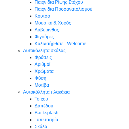
Παιχνίδια Ρίψης Στόχου
Παιχνίδια Προσανατολισμού
Κουτσό
Μουσική & Χορός
Λαβύρινθος
Φιγούρες
Καλωσήρθατε - Welcome
Αυτοκόλλητα σκάλας
Φράσεις
Αριθμοί
Χρώματα
Φύση
Μοτίβα
Αυτοκόλλητα πλακάκια
Τοίχου
Δαπέδου
Backsplash
Ταπετσαρία
Σκάλα