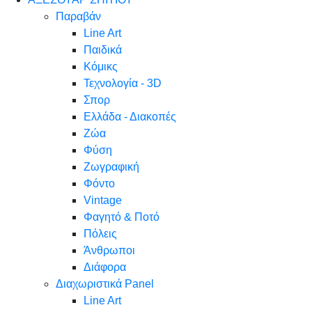
Παραβάν
Line Art
Παιδικά
Κόμικς
Τεχνολογία - 3D
Σπορ
Ελλάδα - Διακοπές
Ζώα
Φύση
Ζωγραφική
Φόντο
Vintage
Φαγητό & Ποτό
Πόλεις
Άνθρωποι
Διάφορα
Διαχωριστικά Panel
Line Art