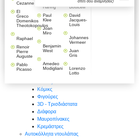
σπίτι σου αναμνήσεις!
Βαλεντίνου
Φράσεις
Keith
Sandro
Cezanne
ζωγράφοι
Ζωγραφική
ΑΥΤΟΚΟΛΛΗΤΑ ΠΡΙΖΑΣ
Haring
Botticelli
Αυτοκόλλητα τοίχου
Αγορίστικο
Συρταριέρες Malm Ikea
Λαβύρινθος
Ζωγραφική
Ελλάδα
Φύση
DIY
Mini
El
δωμάτιο
Set
Παιδικά
Διάφορα
Paul
David
Greco
Φύση
ΑΥΤΟΚΟΛΛΗΤΑ LAPTOP
Forex
Klee
Jacques-
Domenikos
Vintage
Φόντο
Ζώα
Διάφορα
Anime
Louis
Theotokopoulos
Κοριτσίστικο
Joan
Αναστημόμετρα
δωμάτιο
Κόμικς
Miro
Ελλάδα
Ζωγραφική
Δέντρα - Λουλούδια
Johannes
Raphael
Vermeer
Άνθρωποι
Ναυτικά
Benjamin
Renoir
Φαγητό
West
Juan
Pierre
Φράσεις
Gris
Auguste
Διάφορα
Ζώα
Φράσεις
Amedeo
Pablo
Σπορ
Modigliani
Lorenzo
Picasso
Lotto
Πόλεις
Banksy
Κόμικς
Φιγούρες
3D - Τρισδιάστατα
Διάφορα
Μαυροπίνακες
Κρεμάστρες
Αυτοκόλλητα ντουλάπας