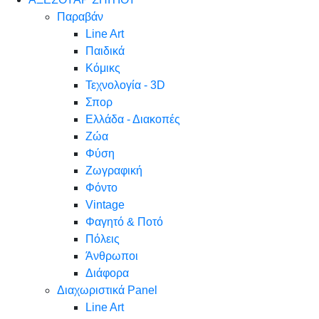
Παραβάν
Line Art
Παιδικά
Κόμικς
Τεχνολογία - 3D
Σπορ
Ελλάδα - Διακοπές
Ζώα
Φύση
Ζωγραφική
Φόντο
Vintage
Φαγητό & Ποτό
Πόλεις
Άνθρωποι
Διάφορα
Διαχωριστικά Panel
Line Art