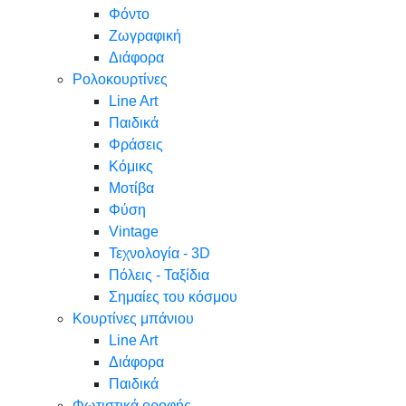
Φόντο
Ζωγραφική
Διάφορα
Ρολοκουρτίνες
Line Art
Παιδικά
Φράσεις
Κόμικς
Μοτίβα
Φύση
Vintage
Τεχνολογία - 3D
Πόλεις - Ταξίδια
Σημαίες του κόσμου
Κουρτίνες μπάνιου
Line Art
Διάφορα
Παιδικά
Φωτιστικά οροφής