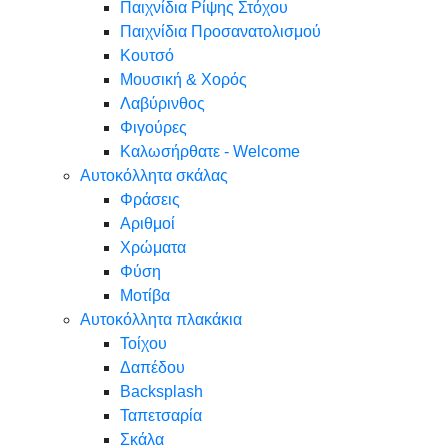
Παιχνίδια Ρίψης Στόχου
Παιχνίδια Προσανατολισμού
Κουτσό
Μουσική & Χορός
Λαβύρινθος
Φιγούρες
Καλωσήρθατε - Welcome
Αυτοκόλλητα σκάλας
Φράσεις
Αριθμοί
Χρώματα
Φύση
Μοτίβα
Αυτοκόλλητα πλακάκια
Τοίχου
Δαπέδου
Backsplash
Ταπετσαρία
Σκάλα