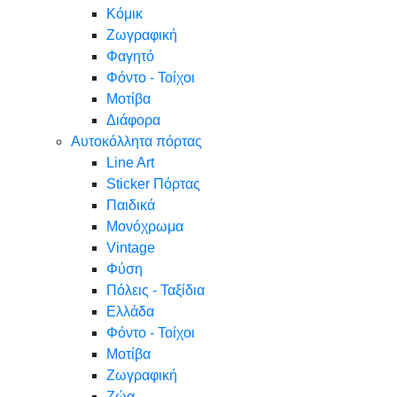
Κόμικ
Ζωγραφική
Φαγητό
Φόντο - Τοίχοι
Μοτίβα
Διάφορα
Αυτοκόλλητα πόρτας
Line Art
Sticker Πόρτας
Παιδικά
Μονόχρωμα
Vintage
Φύση
Πόλεις - Ταξίδια
Ελλάδα
Φόντο - Τοίχοι
Μοτίβα
Ζωγραφική
Ζώα