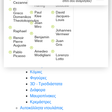
σπίτι σου αναμνήσεις!
Βαλεντίνου
Φράσεις
Keith
Sandro
Cezanne
ζωγράφοι
Ζωγραφική
ΑΥΤΟΚΟΛΛΗΤΑ ΠΡΙΖΑΣ
Haring
Botticelli
Αυτοκόλλητα τοίχου
Αγορίστικο
Συρταριέρες Malm Ikea
Λαβύρινθος
Ζωγραφική
Ελλάδα
Φύση
DIY
Mini
El
δωμάτιο
Set
Παιδικά
Διάφορα
Paul
David
Greco
Φύση
ΑΥΤΟΚΟΛΛΗΤΑ LAPTOP
Forex
Klee
Jacques-
Domenikos
Vintage
Φόντο
Ζώα
Διάφορα
Anime
Louis
Theotokopoulos
Κοριτσίστικο
Joan
Αναστημόμετρα
δωμάτιο
Κόμικς
Miro
Ελλάδα
Ζωγραφική
Δέντρα - Λουλούδια
Johannes
Raphael
Vermeer
Άνθρωποι
Ναυτικά
Benjamin
Renoir
Φαγητό
West
Juan
Pierre
Φράσεις
Gris
Auguste
Διάφορα
Ζώα
Φράσεις
Amedeo
Pablo
Σπορ
Modigliani
Lorenzo
Picasso
Lotto
Πόλεις
Banksy
Κόμικς
Φιγούρες
3D - Τρισδιάστατα
Διάφορα
Μαυροπίνακες
Κρεμάστρες
Αυτοκόλλητα ντουλάπας