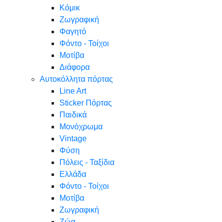
Κόμικ
Ζωγραφική
Φαγητό
Φόντο - Τοίχοι
Μοτίβα
Διάφορα
Αυτοκόλλητα πόρτας
Line Art
Sticker Πόρτας
Παιδικά
Μονόχρωμα
Vintage
Φύση
Πόλεις - Ταξίδια
Ελλάδα
Φόντο - Τοίχοι
Μοτίβα
Ζωγραφική
Ζώα