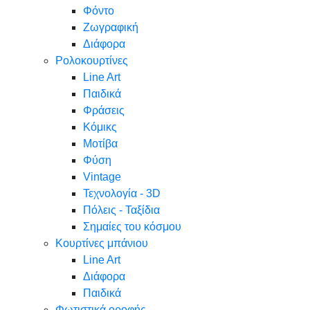
Φόντο
Ζωγραφική
Διάφορα
Ρολοκουρτίνες
Line Art
Παιδικά
Φράσεις
Κόμικς
Μοτίβα
Φύση
Vintage
Τεχνολογία - 3D
Πόλεις - Ταξίδια
Σημαίες του κόσμου
Κουρτίνες μπάνιου
Line Art
Διάφορα
Παιδικά
Φωτιστικά οροφής