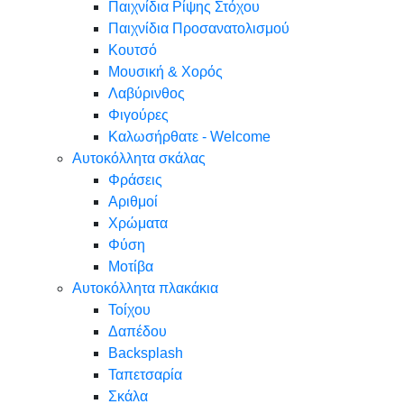
Παιχνίδια Ρίψης Στόχου
Παιχνίδια Προσανατολισμού
Κουτσό
Μουσική & Χορός
Λαβύρινθος
Φιγούρες
Καλωσήρθατε - Welcome
Αυτοκόλλητα σκάλας
Φράσεις
Αριθμοί
Χρώματα
Φύση
Μοτίβα
Αυτοκόλλητα πλακάκια
Τοίχου
Δαπέδου
Backsplash
Ταπετσαρία
Σκάλα