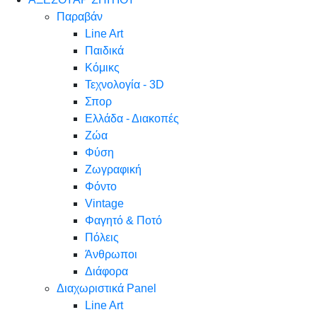
Παραβάν
Line Art
Παιδικά
Κόμικς
Τεχνολογία - 3D
Σπορ
Ελλάδα - Διακοπές
Ζώα
Φύση
Ζωγραφική
Φόντο
Vintage
Φαγητό & Ποτό
Πόλεις
Άνθρωποι
Διάφορα
Διαχωριστικά Panel
Line Art