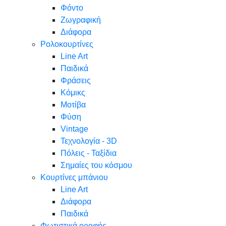
Φόντο
Ζωγραφική
Διάφορα
Ρολοκουρτίνες
Line Art
Παιδικά
Φράσεις
Κόμικς
Μοτίβα
Φύση
Vintage
Τεχνολογία - 3D
Πόλεις - Ταξίδια
Σημαίες του κόσμου
Κουρτίνες μπάνιου
Line Art
Διάφορα
Παιδικά
Φωτιστικά οροφής