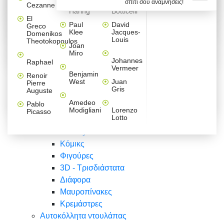
σπίτι σου αναμνήσεις!
Βαλεντίνου
Φράσεις
Keith
Sandro
Cezanne
ζωγράφοι
Ζωγραφική
ΑΥΤΟΚΟΛΛΗΤΑ ΠΡΙΖΑΣ
Haring
Botticelli
Αυτοκόλλητα τοίχου
Αγορίστικο
Συρταριέρες Malm Ikea
Λαβύρινθος
Ζωγραφική
Ελλάδα
Φύση
DIY
Mini
El
δωμάτιο
Set
Παιδικά
Διάφορα
Paul
David
Greco
Φύση
ΑΥΤΟΚΟΛΛΗΤΑ LAPTOP
Forex
Klee
Jacques-
Domenikos
Vintage
Φόντο
Ζώα
Διάφορα
Anime
Louis
Theotokopoulos
Κοριτσίστικο
Joan
Αναστημόμετρα
δωμάτιο
Κόμικς
Miro
Ελλάδα
Ζωγραφική
Δέντρα - Λουλούδια
Johannes
Raphael
Vermeer
Άνθρωποι
Ναυτικά
Benjamin
Renoir
Φαγητό
West
Juan
Pierre
Φράσεις
Gris
Auguste
Διάφορα
Ζώα
Φράσεις
Amedeo
Pablo
Σπορ
Modigliani
Lorenzo
Picasso
Lotto
Πόλεις
Banksy
Κόμικς
Φιγούρες
3D - Τρισδιάστατα
Διάφορα
Μαυροπίνακες
Κρεμάστρες
Αυτοκόλλητα ντουλάπας