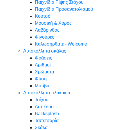
Παιχνίδια Ρίψης Στόχου
Παιχνίδια Προσανατολισμού
Κουτσό
Μουσική & Χορός
Λαβύρινθος
Φιγούρες
Καλωσήρθατε - Welcome
Αυτοκόλλητα σκάλας
Φράσεις
Αριθμοί
Χρώματα
Φύση
Μοτίβα
Αυτοκόλλητα πλακάκια
Τοίχου
Δαπέδου
Backsplash
Ταπετσαρία
Σκάλα