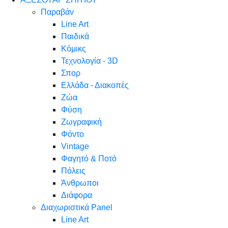
Παραβάν
Line Art
Παιδικά
Κόμικς
Τεχνολογία - 3D
Σπορ
Ελλάδα - Διακοπές
Ζώα
Φύση
Ζωγραφική
Φόντο
Vintage
Φαγητό & Ποτό
Πόλεις
Άνθρωποι
Διάφορα
Διαχωριστικά Panel
Line Art