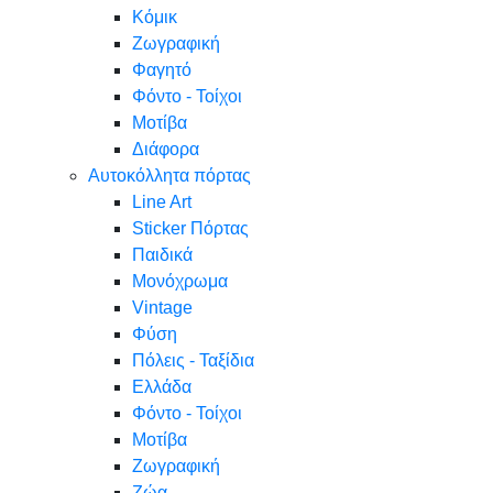
Κόμικ
Ζωγραφική
Φαγητό
Φόντο - Τοίχοι
Μοτίβα
Διάφορα
Αυτοκόλλητα πόρτας
Line Art
Sticker Πόρτας
Παιδικά
Μονόχρωμα
Vintage
Φύση
Πόλεις - Ταξίδια
Ελλάδα
Φόντο - Τοίχοι
Μοτίβα
Ζωγραφική
Ζώα