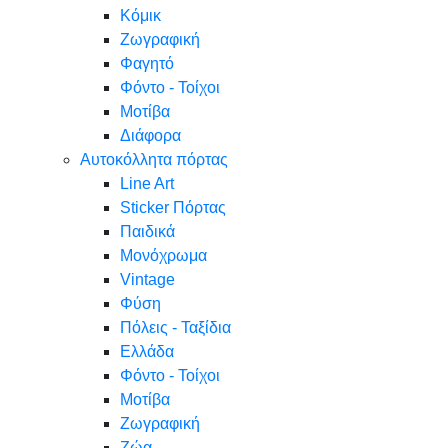
Κόμικ
Ζωγραφική
Φαγητό
Φόντο - Τοίχοι
Μοτίβα
Διάφορα
Αυτοκόλλητα πόρτας
Line Art
Sticker Πόρτας
Παιδικά
Μονόχρωμα
Vintage
Φύση
Πόλεις - Ταξίδια
Ελλάδα
Φόντο - Τοίχοι
Μοτίβα
Ζωγραφική
Ζώα