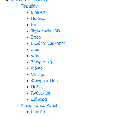
Παραβάν
Line Art
Παιδικά
Κόμικς
Τεχνολογία - 3D
Σπορ
Ελλάδα - Διακοπές
Ζώα
Φύση
Ζωγραφική
Φόντο
Vintage
Φαγητό & Ποτό
Πόλεις
Άνθρωποι
Διάφορα
Διαχωριστικά Panel
Line Art