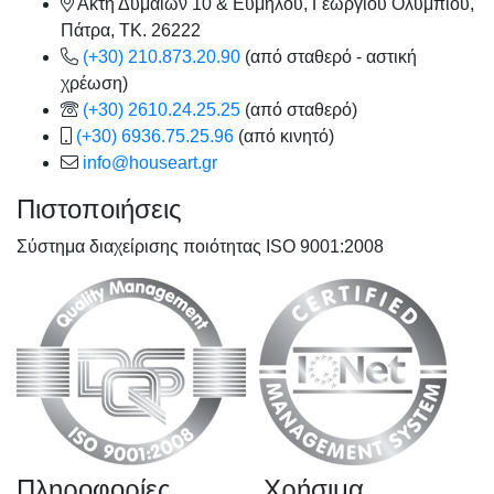
Ακτή Δυμαίων 10 & Ευμήλου, Γεωργίου Ολυμπίου,
Πάτρα, TK. 26222
(+30) 210.873.20.90
(από σταθερό - αστική
χρέωση)
(+30) 2610.24.25.25
(από σταθερό)
(+30) 6936.75.25.96
(από κινητό)
info@houseart.gr
Πιστοποιήσεις
Σύστημα διαχείρισης ποιότητας ISO 9001:2008
Πληροφορίες
Χρήσιμα