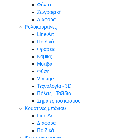
Φόντο
Ζωγραφική
Διάφορα
Ρολοκουρτίνες
Line Art
Παιδικά
Φράσεις
Κόμικς
Μοτίβα
Φύση
Vintage
Τεχνολογία - 3D
Πόλεις - Ταξίδια
Σημαίες του κόσμου
Κουρτίνες μπάνιου
Line Art
Διάφορα
Παιδικά
Φωτιστικά οροφής