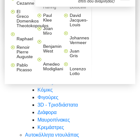
σπίτι σου αναμνήσεις!
Βαλεντίνου
Φράσεις
Keith
Sandro
Cezanne
ζωγράφοι
Ζωγραφική
ΑΥΤΟΚΟΛΛΗΤΑ ΠΡΙΖΑΣ
Haring
Botticelli
Αυτοκόλλητα τοίχου
Αγορίστικο
Συρταριέρες Malm Ikea
Λαβύρινθος
Ζωγραφική
Ελλάδα
Φύση
DIY
Mini
El
δωμάτιο
Set
Παιδικά
Διάφορα
Paul
David
Greco
Φύση
ΑΥΤΟΚΟΛΛΗΤΑ LAPTOP
Forex
Klee
Jacques-
Domenikos
Vintage
Φόντο
Ζώα
Διάφορα
Anime
Louis
Theotokopoulos
Κοριτσίστικο
Joan
Αναστημόμετρα
δωμάτιο
Κόμικς
Miro
Ελλάδα
Ζωγραφική
Δέντρα - Λουλούδια
Johannes
Raphael
Vermeer
Άνθρωποι
Ναυτικά
Benjamin
Renoir
Φαγητό
West
Juan
Pierre
Φράσεις
Gris
Auguste
Διάφορα
Ζώα
Φράσεις
Amedeo
Pablo
Σπορ
Modigliani
Lorenzo
Picasso
Lotto
Πόλεις
Banksy
Κόμικς
Φιγούρες
3D - Τρισδιάστατα
Διάφορα
Μαυροπίνακες
Κρεμάστρες
Αυτοκόλλητα ντουλάπας