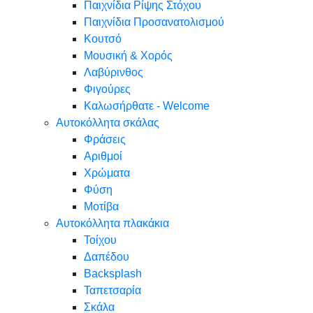
Παιχνίδια Ρίψης Στόχου
Παιχνίδια Προσανατολισμού
Κουτσό
Μουσική & Χορός
Λαβύρινθος
Φιγούρες
Καλωσήρθατε - Welcome
Αυτοκόλλητα σκάλας
Φράσεις
Αριθμοί
Χρώματα
Φύση
Μοτίβα
Αυτοκόλλητα πλακάκια
Τοίχου
Δαπέδου
Backsplash
Ταπετσαρία
Σκάλα