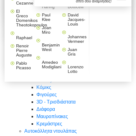
σπίτι σου αναμνήσεις!
Βαλεντίνου
Φράσεις
Keith
Sandro
Cezanne
ζωγράφοι
Ζωγραφική
ΑΥΤΟΚΟΛΛΗΤΑ ΠΡΙΖΑΣ
Haring
Botticelli
Αυτοκόλλητα τοίχου
Αγορίστικο
Συρταριέρες Malm Ikea
Λαβύρινθος
Ζωγραφική
Ελλάδα
Φύση
DIY
Mini
El
δωμάτιο
Set
Παιδικά
Διάφορα
Paul
David
Greco
Φύση
ΑΥΤΟΚΟΛΛΗΤΑ LAPTOP
Forex
Klee
Jacques-
Domenikos
Vintage
Φόντο
Ζώα
Διάφορα
Anime
Louis
Theotokopoulos
Κοριτσίστικο
Joan
Αναστημόμετρα
δωμάτιο
Κόμικς
Miro
Ελλάδα
Ζωγραφική
Δέντρα - Λουλούδια
Johannes
Raphael
Vermeer
Άνθρωποι
Ναυτικά
Benjamin
Renoir
Φαγητό
West
Juan
Pierre
Φράσεις
Gris
Auguste
Διάφορα
Ζώα
Φράσεις
Amedeo
Pablo
Σπορ
Modigliani
Lorenzo
Picasso
Lotto
Πόλεις
Banksy
Κόμικς
Φιγούρες
3D - Τρισδιάστατα
Διάφορα
Μαυροπίνακες
Κρεμάστρες
Αυτοκόλλητα ντουλάπας