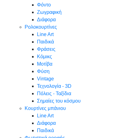
Φόντο
Ζωγραφική
Διάφορα
Ρολοκουρτίνες
Line Art
Παιδικά
Φράσεις
Κόμικς
Μοτίβα
Φύση
Vintage
Τεχνολογία - 3D
Πόλεις - Ταξίδια
Σημαίες του κόσμου
Κουρτίνες μπάνιου
Line Art
Διάφορα
Παιδικά
Φωτιστικά οροφής