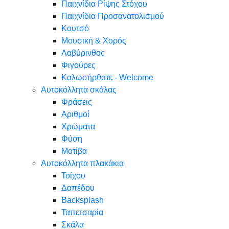
Παιχνίδια Ρίψης Στόχου
Παιχνίδια Προσανατολισμού
Κουτσό
Μουσική & Χορός
Λαβύρινθος
Φιγούρες
Καλωσήρθατε - Welcome
Αυτοκόλλητα σκάλας
Φράσεις
Αριθμοί
Χρώματα
Φύση
Μοτίβα
Αυτοκόλλητα πλακάκια
Τοίχου
Δαπέδου
Backsplash
Ταπετσαρία
Σκάλα