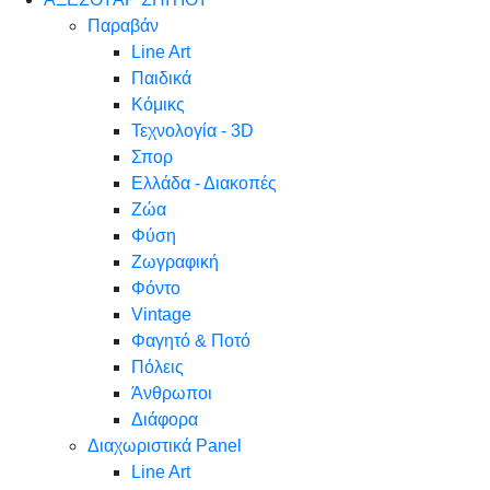
Παραβάν
Line Art
Παιδικά
Κόμικς
Τεχνολογία - 3D
Σπορ
Ελλάδα - Διακοπές
Ζώα
Φύση
Ζωγραφική
Φόντο
Vintage
Φαγητό & Ποτό
Πόλεις
Άνθρωποι
Διάφορα
Διαχωριστικά Panel
Line Art