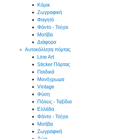
Κόμικ
Ζωγραφική
Φαγητό
Φόντο - Τοίχοι
Μοτίβα
Διάφορα
Αυτοκόλλητα πόρτας
Line Art
Sticker Πόρτας
Παιδικά
Μονόχρωμα
Vintage
Φύση
Πόλεις - Ταξίδια
Ελλάδα
Φόντο - Τοίχοι
Μοτίβα
Ζωγραφική
Ζώα