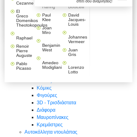
σπίτι σου αναμνήσεις!
Βαλεντίνου
Φράσεις
Keith
Sandro
Cezanne
ζωγράφοι
Ζωγραφική
ΑΥΤΟΚΟΛΛΗΤΑ ΠΡΙΖΑΣ
Haring
Botticelli
Αυτοκόλλητα τοίχου
Αγορίστικο
Συρταριέρες Malm Ikea
Λαβύρινθος
Ζωγραφική
Ελλάδα
Φύση
DIY
Mini
El
δωμάτιο
Set
Παιδικά
Διάφορα
Paul
David
Greco
Φύση
ΑΥΤΟΚΟΛΛΗΤΑ LAPTOP
Forex
Klee
Jacques-
Domenikos
Vintage
Φόντο
Ζώα
Διάφορα
Anime
Louis
Theotokopoulos
Κοριτσίστικο
Joan
Αναστημόμετρα
δωμάτιο
Κόμικς
Miro
Ελλάδα
Ζωγραφική
Δέντρα - Λουλούδια
Johannes
Raphael
Vermeer
Άνθρωποι
Ναυτικά
Benjamin
Renoir
Φαγητό
West
Juan
Pierre
Φράσεις
Gris
Auguste
Διάφορα
Ζώα
Φράσεις
Amedeo
Pablo
Σπορ
Modigliani
Lorenzo
Picasso
Lotto
Πόλεις
Banksy
Κόμικς
Φιγούρες
3D - Τρισδιάστατα
Διάφορα
Μαυροπίνακες
Κρεμάστρες
Αυτοκόλλητα ντουλάπας