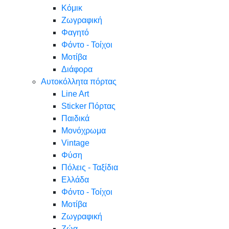
Κόμικ
Ζωγραφική
Φαγητό
Φόντο - Τοίχοι
Μοτίβα
Διάφορα
Αυτοκόλλητα πόρτας
Line Art
Sticker Πόρτας
Παιδικά
Μονόχρωμα
Vintage
Φύση
Πόλεις - Ταξίδια
Ελλάδα
Φόντο - Τοίχοι
Μοτίβα
Ζωγραφική
Ζώα