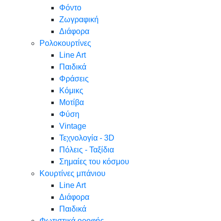
Φόντο
Ζωγραφική
Διάφορα
Ρολοκουρτίνες
Line Art
Παιδικά
Φράσεις
Κόμικς
Μοτίβα
Φύση
Vintage
Τεχνολογία - 3D
Πόλεις - Ταξίδια
Σημαίες του κόσμου
Κουρτίνες μπάνιου
Line Art
Διάφορα
Παιδικά
Φωτιστικά οροφής