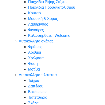
Παιχνίδια Ρίψης Στόχου
Παιχνίδια Προσανατολισμού
Κουτσό
Μουσική & Χορός
Λαβύρινθος
Φιγούρες
Καλωσήρθατε - Welcome
Αυτοκόλλητα σκάλας
Φράσεις
Αριθμοί
Χρώματα
Φύση
Μοτίβα
Αυτοκόλλητα πλακάκια
Τοίχου
Δαπέδου
Backsplash
Ταπετσαρία
Σκάλα