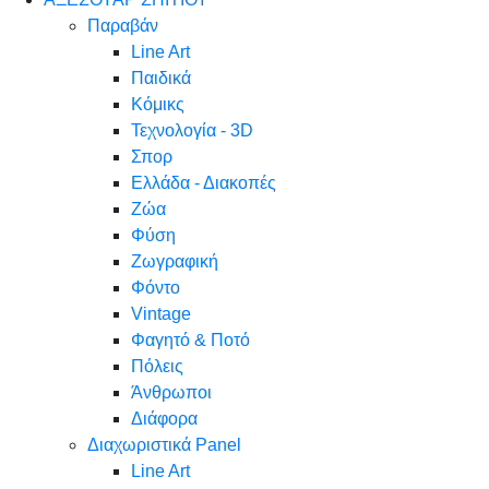
Παραβάν
Line Art
Παιδικά
Κόμικς
Τεχνολογία - 3D
Σπορ
Ελλάδα - Διακοπές
Ζώα
Φύση
Ζωγραφική
Φόντο
Vintage
Φαγητό & Ποτό
Πόλεις
Άνθρωποι
Διάφορα
Διαχωριστικά Panel
Line Art