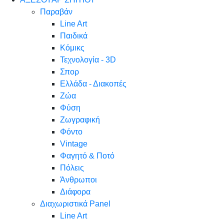
Παραβάν
Line Art
Παιδικά
Κόμικς
Τεχνολογία - 3D
Σπορ
Ελλάδα - Διακοπές
Ζώα
Φύση
Ζωγραφική
Φόντο
Vintage
Φαγητό & Ποτό
Πόλεις
Άνθρωποι
Διάφορα
Διαχωριστικά Panel
Line Art