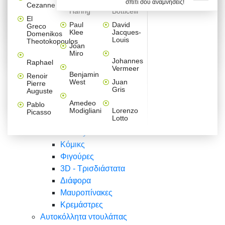
σπίτι σου αναμνήσεις!
Βαλεντίνου
Φράσεις
Keith
Sandro
Cezanne
ζωγράφοι
Ζωγραφική
ΑΥΤΟΚΟΛΛΗΤΑ ΠΡΙΖΑΣ
Haring
Botticelli
Αυτοκόλλητα τοίχου
Αγορίστικο
Συρταριέρες Malm Ikea
Λαβύρινθος
Ζωγραφική
Ελλάδα
Φύση
DIY
Mini
El
δωμάτιο
Set
Παιδικά
Διάφορα
Paul
David
Greco
Φύση
ΑΥΤΟΚΟΛΛΗΤΑ LAPTOP
Forex
Klee
Jacques-
Domenikos
Vintage
Φόντο
Ζώα
Διάφορα
Anime
Louis
Theotokopoulos
Κοριτσίστικο
Joan
Αναστημόμετρα
δωμάτιο
Κόμικς
Miro
Ελλάδα
Ζωγραφική
Δέντρα - Λουλούδια
Johannes
Raphael
Vermeer
Άνθρωποι
Ναυτικά
Benjamin
Renoir
Φαγητό
West
Juan
Pierre
Φράσεις
Gris
Auguste
Διάφορα
Ζώα
Φράσεις
Amedeo
Pablo
Σπορ
Modigliani
Lorenzo
Picasso
Lotto
Πόλεις
Banksy
Κόμικς
Φιγούρες
3D - Τρισδιάστατα
Διάφορα
Μαυροπίνακες
Κρεμάστρες
Αυτοκόλλητα ντουλάπας