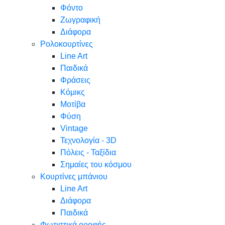
Φόντο
Ζωγραφική
Διάφορα
Ρολοκουρτίνες
Line Art
Παιδικά
Φράσεις
Κόμικς
Μοτίβα
Φύση
Vintage
Τεχνολογία - 3D
Πόλεις - Ταξίδια
Σημαίες του κόσμου
Κουρτίνες μπάνιου
Line Art
Διάφορα
Παιδικά
Φωτιστικά οροφής