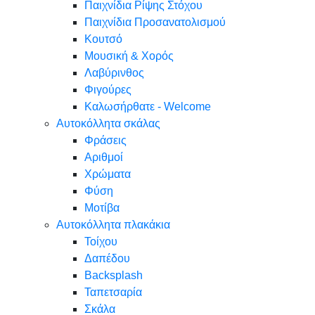
Παιχνίδια Ρίψης Στόχου
Παιχνίδια Προσανατολισμού
Κουτσό
Μουσική & Χορός
Λαβύρινθος
Φιγούρες
Καλωσήρθατε - Welcome
Αυτοκόλλητα σκάλας
Φράσεις
Αριθμοί
Χρώματα
Φύση
Μοτίβα
Αυτοκόλλητα πλακάκια
Τοίχου
Δαπέδου
Backsplash
Ταπετσαρία
Σκάλα