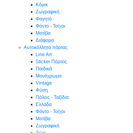
Κόμικ
Ζωγραφική
Φαγητό
Φόντο - Τοίχοι
Μοτίβα
Διάφορα
Αυτοκόλλητα πόρτας
Line Art
Sticker Πόρτας
Παιδικά
Μονόχρωμα
Vintage
Φύση
Πόλεις - Ταξίδια
Ελλάδα
Φόντο - Τοίχοι
Μοτίβα
Ζωγραφική
Ζώα