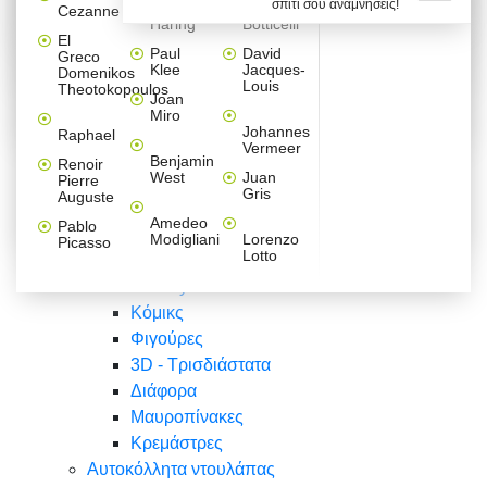
σπίτι σου αναμνήσεις!
Βαλεντίνου
Φράσεις
Keith
Sandro
Cezanne
ζωγράφοι
Ζωγραφική
ΑΥΤΟΚΟΛΛΗΤΑ ΠΡΙΖΑΣ
Haring
Botticelli
Αυτοκόλλητα τοίχου
Αγορίστικο
Συρταριέρες Malm Ikea
Λαβύρινθος
Ζωγραφική
Ελλάδα
Φύση
DIY
Mini
El
δωμάτιο
Set
Παιδικά
Διάφορα
Paul
David
Greco
Φύση
ΑΥΤΟΚΟΛΛΗΤΑ LAPTOP
Forex
Klee
Jacques-
Domenikos
Vintage
Φόντο
Ζώα
Διάφορα
Anime
Louis
Theotokopoulos
Κοριτσίστικο
Joan
Αναστημόμετρα
δωμάτιο
Κόμικς
Miro
Ελλάδα
Ζωγραφική
Δέντρα - Λουλούδια
Johannes
Raphael
Vermeer
Άνθρωποι
Ναυτικά
Benjamin
Renoir
Φαγητό
West
Juan
Pierre
Φράσεις
Gris
Auguste
Διάφορα
Ζώα
Φράσεις
Amedeo
Pablo
Σπορ
Modigliani
Lorenzo
Picasso
Lotto
Πόλεις
Banksy
Κόμικς
Φιγούρες
3D - Τρισδιάστατα
Διάφορα
Μαυροπίνακες
Κρεμάστρες
Αυτοκόλλητα ντουλάπας