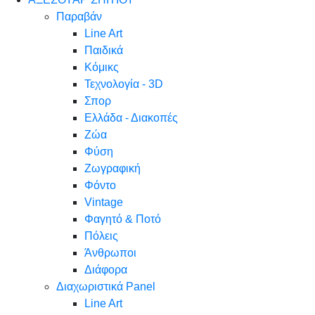
Παραβάν
Line Art
Παιδικά
Κόμικς
Τεχνολογία - 3D
Σπορ
Ελλάδα - Διακοπές
Ζώα
Φύση
Ζωγραφική
Φόντο
Vintage
Φαγητό & Ποτό
Πόλεις
Άνθρωποι
Διάφορα
Διαχωριστικά Panel
Line Art