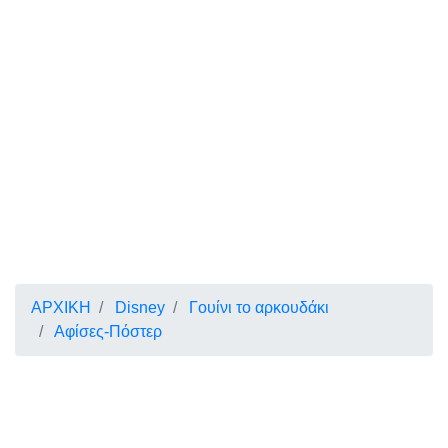
ΑΡΧΙΚΗ
Disney
Γουίνι το αρκουδάκι
Αφίσες-Πόστερ