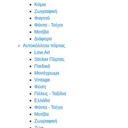
Κόμικ
Ζωγραφική
Φαγητό
Φόντο - Τοίχοι
Μοτίβα
Διάφορα
Αυτοκόλλητα πόρτας
Line Art
Sticker Πόρτας
Παιδικά
Μονόχρωμα
Vintage
Φύση
Πόλεις - Ταξίδια
Ελλάδα
Φόντο - Τοίχοι
Μοτίβα
Ζωγραφική
Ζώα