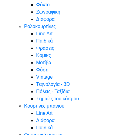
Φόντο
Ζωγραφική
Διάφορα
Ρολοκουρτίνες
Line Art
Παιδικά
Φράσεις
Κόμικς
Μοτίβα
Φύση
Vintage
Τεχνολογία - 3D
Πόλεις - Ταξίδια
Σημαίες του κόσμου
Κουρτίνες μπάνιου
Line Art
Διάφορα
Παιδικά
Φωτιστικά οροφής