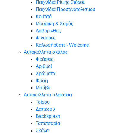
Παιχνίδια Ρίψης Στόχου
Παιχνίδια Προσανατολισμού
Κουτσό
Μουσική & Χορός
Λαβύρινθος
Φιγούρες
Καλωσήρθατε - Welcome
Αυτοκόλλητα σκάλας
Φράσεις
Αριθμοί
Χρώματα
Φύση
Μοτίβα
Αυτοκόλλητα πλακάκια
Τοίχου
Δαπέδου
Backsplash
Ταπετσαρία
Σκάλα