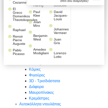
σπίτι σου αναμνήσεις!
Βαλεντίνου
Φράσεις
Keith
Sandro
Cezanne
ζωγράφοι
Ζωγραφική
ΑΥΤΟΚΟΛΛΗΤΑ ΠΡΙΖΑΣ
Haring
Botticelli
Αυτοκόλλητα τοίχου
Αγορίστικο
Συρταριέρες Malm Ikea
Λαβύρινθος
Ζωγραφική
Ελλάδα
Φύση
DIY
Mini
El
δωμάτιο
Set
Παιδικά
Διάφορα
Paul
David
Greco
Φύση
ΑΥΤΟΚΟΛΛΗΤΑ LAPTOP
Forex
Klee
Jacques-
Domenikos
Vintage
Φόντο
Ζώα
Διάφορα
Anime
Louis
Theotokopoulos
Κοριτσίστικο
Joan
Αναστημόμετρα
δωμάτιο
Κόμικς
Miro
Ελλάδα
Ζωγραφική
Δέντρα - Λουλούδια
Johannes
Raphael
Vermeer
Άνθρωποι
Ναυτικά
Benjamin
Renoir
Φαγητό
West
Juan
Pierre
Φράσεις
Gris
Auguste
Διάφορα
Ζώα
Φράσεις
Amedeo
Pablo
Σπορ
Modigliani
Lorenzo
Picasso
Lotto
Πόλεις
Banksy
Κόμικς
Φιγούρες
3D - Τρισδιάστατα
Διάφορα
Μαυροπίνακες
Κρεμάστρες
Αυτοκόλλητα ντουλάπας