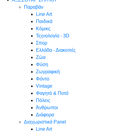
Παραβάν
Line Art
Παιδικά
Κόμικς
Τεχνολογία - 3D
Σπορ
Ελλάδα - Διακοπές
Ζώα
Φύση
Ζωγραφική
Φόντο
Vintage
Φαγητό & Ποτό
Πόλεις
Άνθρωποι
Διάφορα
Διαχωριστικά Panel
Line Art