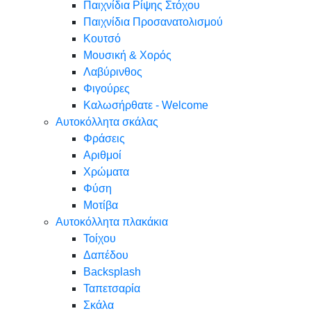
Παιχνίδια Ρίψης Στόχου
Παιχνίδια Προσανατολισμού
Κουτσό
Μουσική & Χορός
Λαβύρινθος
Φιγούρες
Καλωσήρθατε - Welcome
Αυτοκόλλητα σκάλας
Φράσεις
Αριθμοί
Χρώματα
Φύση
Μοτίβα
Αυτοκόλλητα πλακάκια
Τοίχου
Δαπέδου
Backsplash
Ταπετσαρία
Σκάλα