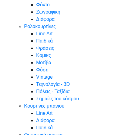
Φόντο
Ζωγραφική
Διάφορα
Ρολοκουρτίνες
Line Art
Παιδικά
Φράσεις
Κόμικς
Μοτίβα
Φύση
Vintage
Τεχνολογία - 3D
Πόλεις - Ταξίδια
Σημαίες του κόσμου
Κουρτίνες μπάνιου
Line Art
Διάφορα
Παιδικά
Φωτιστικά οροφής