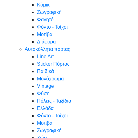
Κόμικ
Ζωγραφική
Φαγητό
Φόντο - Τοίχοι
Μοτίβα
Διάφορα
Αυτοκόλλητα πόρτας
Line Art
Sticker Πόρτας
Παιδικά
Μονόχρωμα
Vintage
Φύση
Πόλεις - Ταξίδια
Ελλάδα
Φόντο - Τοίχοι
Μοτίβα
Ζωγραφική
Ζώα