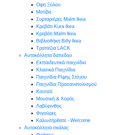
Oψη Ξύλου
Μοτίβα
Συρταριέρες Malm Ikea
Κρεβάτι Kura Ikea
Κρεβάτι Malm Ikea
Βιβλιοθήκη Billy Ikea
Τραπέζια LACK
Αυτοκόλλητα δαπεδου
Εκπαιδευτικά παιχνίδια
Κλασικά Παιχνίδια
Παιχνίδια Ρίψης Στόχου
Παιχνίδια Προσανατολισμού
Κουτσό
Μουσική & Χορός
Λαβύρινθος
Φιγούρες
Καλωσήρθατε - Welcome
Αυτοκόλλητα σκάλας
Φράσεις