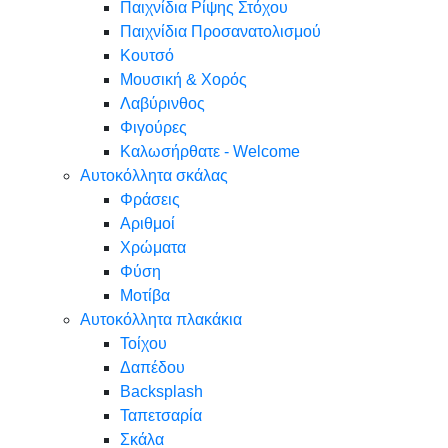
Παιχνίδια Ρίψης Στόχου
Παιχνίδια Προσανατολισμού
Κουτσό
Μουσική & Χορός
Λαβύρινθος
Φιγούρες
Καλωσήρθατε - Welcome
Αυτοκόλλητα σκάλας
Φράσεις
Αριθμοί
Χρώματα
Φύση
Μοτίβα
Αυτοκόλλητα πλακάκια
Τοίχου
Δαπέδου
Backsplash
Ταπετσαρία
Σκάλα