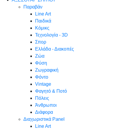
Παραβάν
Line Art
Παιδικά
Κόμικς
Τεχνολογία - 3D
Σπορ
Ελλάδα - Διακοπές
Ζώα
Φύση
Ζωγραφική
Φόντο
Vintage
Φαγητό & Ποτό
Πόλεις
Άνθρωποι
Διάφορα
Διαχωριστικά Panel
Line Art