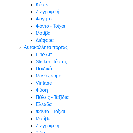
Κόμικ
Ζωγραφική
Φαγητό
Φόντο - Τοίχοι
Μοτίβα
Διάφορα
Αυτοκόλλητα πόρτας
Line Art
Sticker Πόρτας
Παιδικά
Μονόχρωμα
Vintage
Φύση
Πόλεις - Ταξίδια
Ελλάδα
Φόντο - Τοίχοι
Μοτίβα
Ζωγραφική
Ζώα