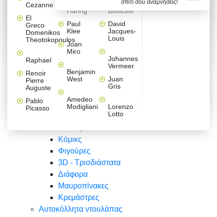
σπίτι σου αναμνήσεις!
Βαλεντίνου
Φράσεις
Keith
Sandro
Cezanne
ζωγράφοι
Ζωγραφική
ΑΥΤΟΚΟΛΛΗΤΑ ΠΡΙΖΑΣ
Haring
Botticelli
Αυτοκόλλητα τοίχου
Αγορίστικο
Συρταριέρες Malm Ikea
Λαβύρινθος
Ζωγραφική
Ελλάδα
Φύση
DIY
Mini
El
δωμάτιο
Set
Παιδικά
Διάφορα
Paul
David
Greco
Φύση
ΑΥΤΟΚΟΛΛΗΤΑ LAPTOP
Forex
Klee
Jacques-
Domenikos
Vintage
Φόντο
Ζώα
Διάφορα
Anime
Louis
Theotokopoulos
Κοριτσίστικο
Joan
Αναστημόμετρα
δωμάτιο
Κόμικς
Miro
Ελλάδα
Ζωγραφική
Δέντρα - Λουλούδια
Johannes
Raphael
Vermeer
Άνθρωποι
Ναυτικά
Benjamin
Renoir
Φαγητό
West
Juan
Pierre
Φράσεις
Gris
Auguste
Διάφορα
Ζώα
Φράσεις
Amedeo
Pablo
Σπορ
Modigliani
Lorenzo
Picasso
Lotto
Πόλεις
Banksy
Κόμικς
Φιγούρες
3D - Τρισδιάστατα
Διάφορα
Μαυροπίνακες
Κρεμάστρες
Αυτοκόλλητα ντουλάπας