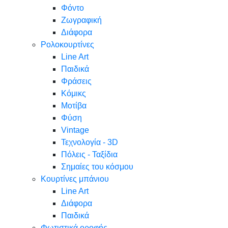
Φόντο
Ζωγραφική
Διάφορα
Ρολοκουρτίνες
Line Art
Παιδικά
Φράσεις
Κόμικς
Μοτίβα
Φύση
Vintage
Τεχνολογία - 3D
Πόλεις - Ταξίδια
Σημαίες του κόσμου
Κουρτίνες μπάνιου
Line Art
Διάφορα
Παιδικά
Φωτιστικά οροφής