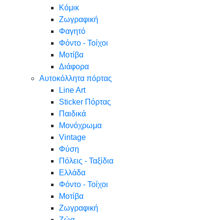
Κόμικ
Ζωγραφική
Φαγητό
Φόντο - Τοίχοι
Μοτίβα
Διάφορα
Αυτοκόλλητα πόρτας
Line Art
Sticker Πόρτας
Παιδικά
Μονόχρωμα
Vintage
Φύση
Πόλεις - Ταξίδια
Ελλάδα
Φόντο - Τοίχοι
Μοτίβα
Ζωγραφική
Ζώα