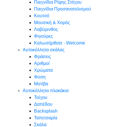
Παιχνίδια Ρίψης Στόχου
Παιχνίδια Προσανατολισμού
Κουτσό
Μουσική & Χορός
Λαβύρινθος
Φιγούρες
Καλωσήρθατε - Welcome
Αυτοκόλλητα σκάλας
Φράσεις
Αριθμοί
Χρώματα
Φύση
Μοτίβα
Αυτοκόλλητα πλακάκια
Τοίχου
Δαπέδου
Backsplash
Ταπετσαρία
Σκάλα