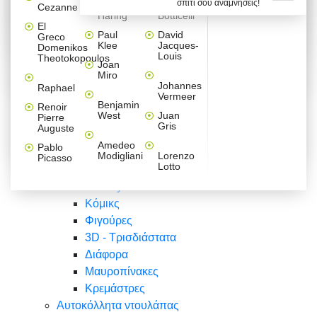
σπίτι σου αναμνήσεις!
Βαλεντίνου
Φράσεις
Keith
Sandro
Cezanne
ζωγράφοι
Ζωγραφική
ΑΥΤΟΚΟΛΛΗΤΑ ΠΡΙΖΑΣ
Haring
Botticelli
Αυτοκόλλητα τοίχου
Αγορίστικο
Συρταριέρες Malm Ikea
Λαβύρινθος
Ζωγραφική
Ελλάδα
Φύση
DIY
Mini
El
δωμάτιο
Set
Παιδικά
Διάφορα
Paul
David
Greco
Φύση
ΑΥΤΟΚΟΛΛΗΤΑ LAPTOP
Forex
Klee
Jacques-
Domenikos
Vintage
Φόντο
Ζώα
Διάφορα
Anime
Louis
Theotokopoulos
Κοριτσίστικο
Joan
Αναστημόμετρα
δωμάτιο
Κόμικς
Miro
Ελλάδα
Ζωγραφική
Δέντρα - Λουλούδια
Johannes
Raphael
Vermeer
Άνθρωποι
Ναυτικά
Benjamin
Renoir
Φαγητό
West
Juan
Pierre
Φράσεις
Gris
Auguste
Διάφορα
Ζώα
Φράσεις
Amedeo
Pablo
Σπορ
Modigliani
Lorenzo
Picasso
Lotto
Πόλεις
Banksy
Κόμικς
Φιγούρες
3D - Τρισδιάστατα
Διάφορα
Μαυροπίνακες
Κρεμάστρες
Αυτοκόλλητα ντουλάπας