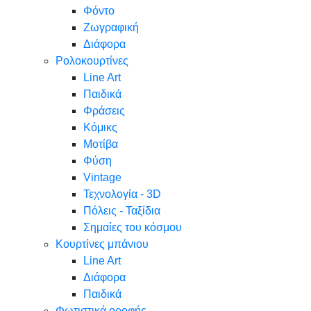
Φόντο
Ζωγραφική
Διάφορα
Ρολοκουρτίνες
Line Art
Παιδικά
Φράσεις
Κόμικς
Μοτίβα
Φύση
Vintage
Τεχνολογία - 3D
Πόλεις - Ταξίδια
Σημαίες του κόσμου
Κουρτίνες μπάνιου
Line Art
Διάφορα
Παιδικά
Φωτιστικά οροφής