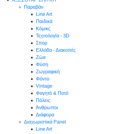
Παραβάν
Line Art
Παιδικά
Κόμικς
Τεχνολογία - 3D
Σπορ
Ελλάδα - Διακοπές
Ζώα
Φύση
Ζωγραφική
Φόντο
Vintage
Φαγητό & Ποτό
Πόλεις
Άνθρωποι
Διάφορα
Διαχωριστικά Panel
Line Art