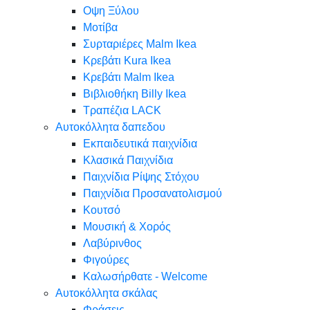
Oψη Ξύλου
Μοτίβα
Συρταριέρες Malm Ikea
Κρεβάτι Kura Ikea
Κρεβάτι Malm Ikea
Βιβλιοθήκη Billy Ikea
Τραπέζια LACK
Αυτοκόλλητα δαπεδου
Εκπαιδευτικά παιχνίδια
Κλασικά Παιχνίδια
Παιχνίδια Ρίψης Στόχου
Παιχνίδια Προσανατολισμού
Κουτσό
Μουσική & Χορός
Λαβύρινθος
Φιγούρες
Καλωσήρθατε - Welcome
Αυτοκόλλητα σκάλας
Φράσεις