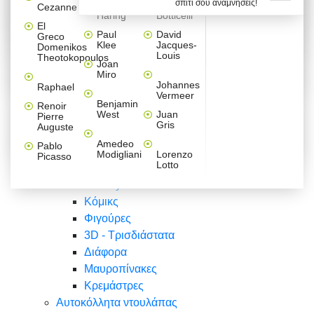
σπίτι σου αναμνήσεις!
Βαλεντίνου
Φράσεις
Keith
Sandro
Cezanne
ζωγράφοι
Ζωγραφική
ΑΥΤΟΚΟΛΛΗΤΑ ΠΡΙΖΑΣ
Haring
Botticelli
Αυτοκόλλητα τοίχου
Αγορίστικο
Συρταριέρες Malm Ikea
Λαβύρινθος
Ζωγραφική
Ελλάδα
Φύση
DIY
Mini
El
δωμάτιο
Set
Παιδικά
Διάφορα
Paul
David
Greco
Φύση
ΑΥΤΟΚΟΛΛΗΤΑ LAPTOP
Forex
Klee
Jacques-
Domenikos
Vintage
Φόντο
Ζώα
Διάφορα
Anime
Louis
Theotokopoulos
Κοριτσίστικο
Joan
Αναστημόμετρα
δωμάτιο
Κόμικς
Miro
Ελλάδα
Ζωγραφική
Δέντρα - Λουλούδια
Johannes
Raphael
Vermeer
Άνθρωποι
Ναυτικά
Benjamin
Renoir
Φαγητό
West
Juan
Pierre
Φράσεις
Gris
Auguste
Διάφορα
Ζώα
Φράσεις
Amedeo
Pablo
Σπορ
Modigliani
Lorenzo
Picasso
Lotto
Πόλεις
Banksy
Κόμικς
Φιγούρες
3D - Τρισδιάστατα
Διάφορα
Μαυροπίνακες
Κρεμάστρες
Αυτοκόλλητα ντουλάπας