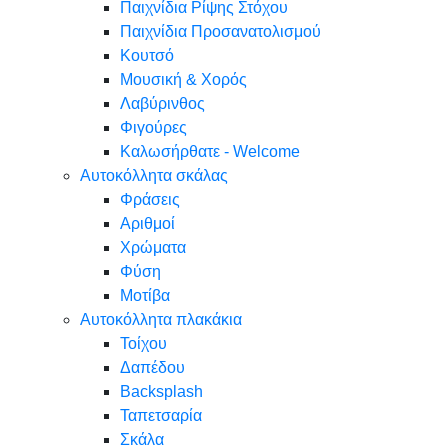
Παιχνίδια Ρίψης Στόχου
Παιχνίδια Προσανατολισμού
Κουτσό
Μουσική & Χορός
Λαβύρινθος
Φιγούρες
Καλωσήρθατε - Welcome
Αυτοκόλλητα σκάλας
Φράσεις
Αριθμοί
Χρώματα
Φύση
Μοτίβα
Αυτοκόλλητα πλακάκια
Τοίχου
Δαπέδου
Backsplash
Ταπετσαρία
Σκάλα