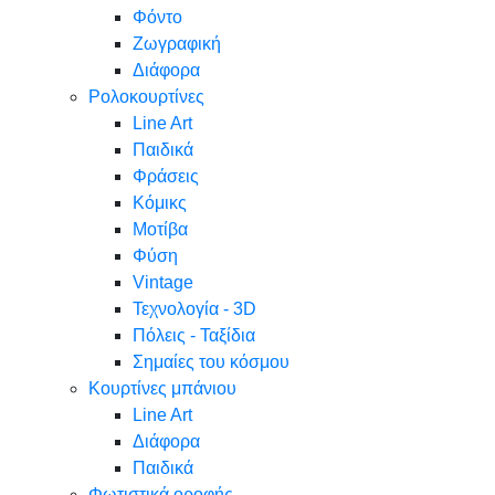
Φόντο
Ζωγραφική
Διάφορα
Ρολοκουρτίνες
Line Art
Παιδικά
Φράσεις
Κόμικς
Μοτίβα
Φύση
Vintage
Τεχνολογία - 3D
Πόλεις - Ταξίδια
Σημαίες του κόσμου
Κουρτίνες μπάνιου
Line Art
Διάφορα
Παιδικά
Φωτιστικά οροφής