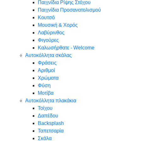
Παιχνίδια Ρίψης Στόχου
Παιχνίδια Προσανατολισμού
Κουτσό
Μουσική & Χορός
Λαβύρινθος
Φιγούρες
Καλωσήρθατε - Welcome
Αυτοκόλλητα σκάλας
Φράσεις
Αριθμοί
Χρώματα
Φύση
Μοτίβα
Αυτοκόλλητα πλακάκια
Τοίχου
Δαπέδου
Backsplash
Ταπετσαρία
Σκάλα