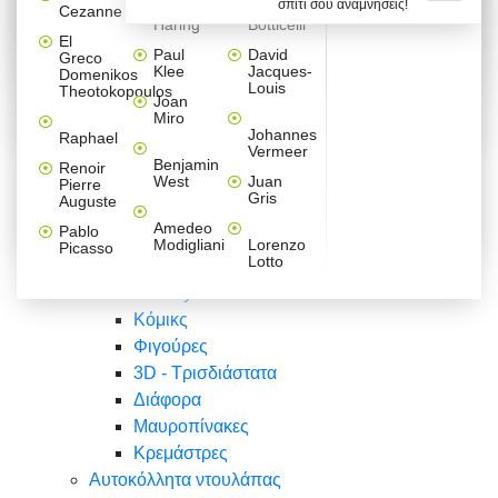
σπίτι σου αναμνήσεις!
Βαλεντίνου
Φράσεις
Keith
Sandro
Cezanne
ζωγράφοι
Ζωγραφική
ΑΥΤΟΚΟΛΛΗΤΑ ΠΡΙΖΑΣ
Haring
Botticelli
Αυτοκόλλητα τοίχου
Αγορίστικο
Συρταριέρες Malm Ikea
Λαβύρινθος
Ζωγραφική
Ελλάδα
Φύση
DIY
Mini
El
δωμάτιο
Set
Παιδικά
Διάφορα
Paul
David
Greco
Φύση
ΑΥΤΟΚΟΛΛΗΤΑ LAPTOP
Forex
Klee
Jacques-
Domenikos
Vintage
Φόντο
Ζώα
Διάφορα
Anime
Louis
Theotokopoulos
Κοριτσίστικο
Joan
Αναστημόμετρα
δωμάτιο
Κόμικς
Miro
Ελλάδα
Ζωγραφική
Δέντρα - Λουλούδια
Johannes
Raphael
Vermeer
Άνθρωποι
Ναυτικά
Benjamin
Renoir
Φαγητό
West
Juan
Pierre
Φράσεις
Gris
Auguste
Διάφορα
Ζώα
Φράσεις
Amedeo
Pablo
Σπορ
Modigliani
Lorenzo
Picasso
Lotto
Πόλεις
Banksy
Κόμικς
Φιγούρες
3D - Τρισδιάστατα
Διάφορα
Μαυροπίνακες
Κρεμάστρες
Αυτοκόλλητα ντουλάπας