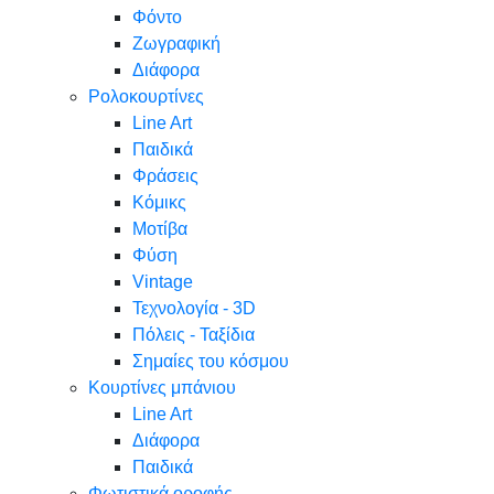
Φόντο
Ζωγραφική
Διάφορα
Ρολοκουρτίνες
Line Art
Παιδικά
Φράσεις
Κόμικς
Μοτίβα
Φύση
Vintage
Τεχνολογία - 3D
Πόλεις - Ταξίδια
Σημαίες του κόσμου
Κουρτίνες μπάνιου
Line Art
Διάφορα
Παιδικά
Φωτιστικά οροφής