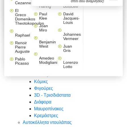
σπίτι σου αναμνήσεις!
Βαλεντίνου
Φράσεις
Keith
Sandro
Cezanne
ζωγράφοι
Ζωγραφική
ΑΥΤΟΚΟΛΛΗΤΑ ΠΡΙΖΑΣ
Haring
Botticelli
Αυτοκόλλητα τοίχου
Αγορίστικο
Συρταριέρες Malm Ikea
Λαβύρινθος
Ζωγραφική
Ελλάδα
Φύση
DIY
Mini
El
δωμάτιο
Set
Παιδικά
Διάφορα
Paul
David
Greco
Φύση
ΑΥΤΟΚΟΛΛΗΤΑ LAPTOP
Forex
Klee
Jacques-
Domenikos
Vintage
Φόντο
Ζώα
Διάφορα
Anime
Louis
Theotokopoulos
Κοριτσίστικο
Joan
Αναστημόμετρα
δωμάτιο
Κόμικς
Miro
Ελλάδα
Ζωγραφική
Δέντρα - Λουλούδια
Johannes
Raphael
Vermeer
Άνθρωποι
Ναυτικά
Benjamin
Renoir
Φαγητό
West
Juan
Pierre
Φράσεις
Gris
Auguste
Διάφορα
Ζώα
Φράσεις
Amedeo
Pablo
Σπορ
Modigliani
Lorenzo
Picasso
Lotto
Πόλεις
Banksy
Κόμικς
Φιγούρες
3D - Τρισδιάστατα
Διάφορα
Μαυροπίνακες
Κρεμάστρες
Αυτοκόλλητα ντουλάπας