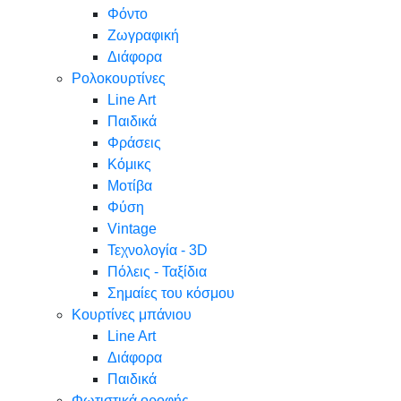
Φόντο
Ζωγραφική
Διάφορα
Ρολοκουρτίνες
Line Art
Παιδικά
Φράσεις
Κόμικς
Μοτίβα
Φύση
Vintage
Τεχνολογία - 3D
Πόλεις - Ταξίδια
Σημαίες του κόσμου
Κουρτίνες μπάνιου
Line Art
Διάφορα
Παιδικά
Φωτιστικά οροφής