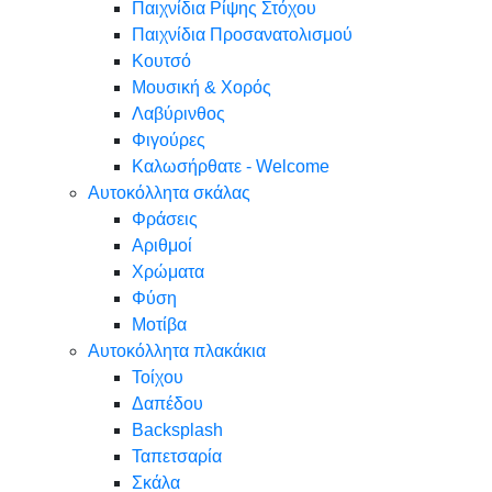
Παιχνίδια Ρίψης Στόχου
Παιχνίδια Προσανατολισμού
Κουτσό
Μουσική & Χορός
Λαβύρινθος
Φιγούρες
Καλωσήρθατε - Welcome
Αυτοκόλλητα σκάλας
Φράσεις
Αριθμοί
Χρώματα
Φύση
Μοτίβα
Αυτοκόλλητα πλακάκια
Τοίχου
Δαπέδου
Backsplash
Ταπετσαρία
Σκάλα