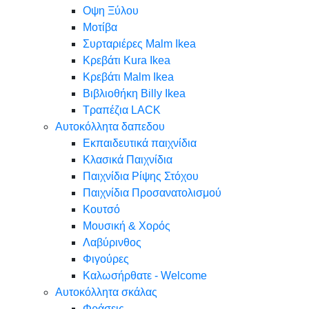
Oψη Ξύλου
Μοτίβα
Συρταριέρες Malm Ikea
Κρεβάτι Kura Ikea
Κρεβάτι Malm Ikea
Βιβλιοθήκη Billy Ikea
Τραπέζια LACK
Αυτοκόλλητα δαπεδου
Εκπαιδευτικά παιχνίδια
Κλασικά Παιχνίδια
Παιχνίδια Ρίψης Στόχου
Παιχνίδια Προσανατολισμού
Κουτσό
Μουσική & Χορός
Λαβύρινθος
Φιγούρες
Καλωσήρθατε - Welcome
Αυτοκόλλητα σκάλας
Φράσεις