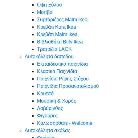
Oψη Ξύλου
Μοτίβα
Συρταριέρες Malm Ikea
Κρεβάτι Kura Ikea
Κρεβάτι Malm Ikea
Βιβλιοθήκη Billy Ikea
Τραπέζια LACK
Αυτοκόλλητα δαπεδου
Εκπαιδευτικά παιχνίδια
Κλασικά Παιχνίδια
Παιχνίδια Ρίψης Στόχου
Παιχνίδια Προσανατολισμού
Κουτσό
Μουσική & Χορός
Λαβύρινθος
Φιγούρες
Καλωσήρθατε - Welcome
Αυτοκόλλητα σκάλας
Φράσεις