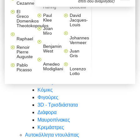
σπίτι σου αναμνήσεις!
Βαλεντίνου
Φράσεις
Keith
Sandro
Cezanne
ζωγράφοι
Ζωγραφική
ΑΥΤΟΚΟΛΛΗΤΑ ΠΡΙΖΑΣ
Haring
Botticelli
Αυτοκόλλητα τοίχου
Αγορίστικο
Συρταριέρες Malm Ikea
Λαβύρινθος
Ζωγραφική
Ελλάδα
Φύση
DIY
Mini
El
δωμάτιο
Set
Παιδικά
Διάφορα
Paul
David
Greco
Φύση
ΑΥΤΟΚΟΛΛΗΤΑ LAPTOP
Forex
Klee
Jacques-
Domenikos
Vintage
Φόντο
Ζώα
Διάφορα
Anime
Louis
Theotokopoulos
Κοριτσίστικο
Joan
Αναστημόμετρα
δωμάτιο
Κόμικς
Miro
Ελλάδα
Ζωγραφική
Δέντρα - Λουλούδια
Johannes
Raphael
Vermeer
Άνθρωποι
Ναυτικά
Benjamin
Renoir
Φαγητό
West
Juan
Pierre
Φράσεις
Gris
Auguste
Διάφορα
Ζώα
Φράσεις
Amedeo
Pablo
Σπορ
Modigliani
Lorenzo
Picasso
Lotto
Πόλεις
Banksy
Κόμικς
Φιγούρες
3D - Τρισδιάστατα
Διάφορα
Μαυροπίνακες
Κρεμάστρες
Αυτοκόλλητα ντουλάπας