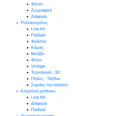
Φόντο
Ζωγραφική
Διάφορα
Ρολοκουρτίνες
Line Art
Παιδικά
Φράσεις
Κόμικς
Μοτίβα
Φύση
Vintage
Τεχνολογία - 3D
Πόλεις - Ταξίδια
Σημαίες του κόσμου
Κουρτίνες μπάνιου
Line Art
Διάφορα
Παιδικά
Φωτιστικά οροφής