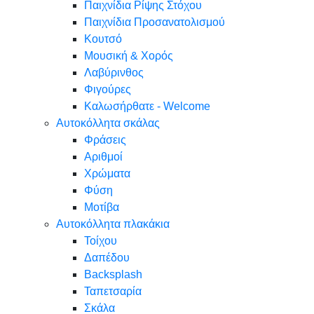
Παιχνίδια Ρίψης Στόχου
Παιχνίδια Προσανατολισμού
Κουτσό
Μουσική & Χορός
Λαβύρινθος
Φιγούρες
Καλωσήρθατε - Welcome
Αυτοκόλλητα σκάλας
Φράσεις
Αριθμοί
Χρώματα
Φύση
Μοτίβα
Αυτοκόλλητα πλακάκια
Τοίχου
Δαπέδου
Backsplash
Ταπετσαρία
Σκάλα