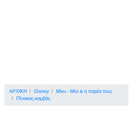
ΑΡΧΙΚΗ
Disney
Μίκυ - Μίνι & η παρέα τους
Πίνακας-καμβάς