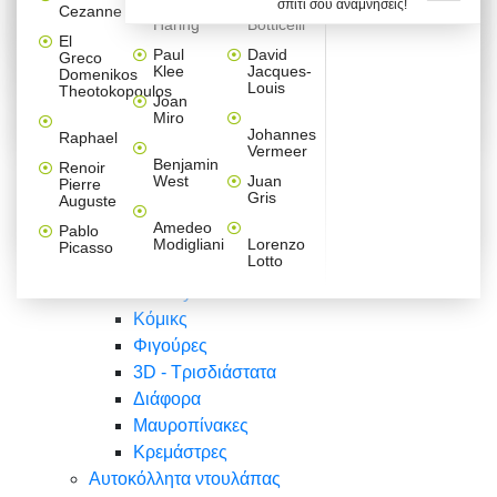
σπίτι σου αναμνήσεις!
Βαλεντίνου
Φράσεις
Keith
Sandro
Cezanne
ζωγράφοι
Ζωγραφική
ΑΥΤΟΚΟΛΛΗΤΑ ΠΡΙΖΑΣ
Haring
Botticelli
Αυτοκόλλητα τοίχου
Αγορίστικο
Συρταριέρες Malm Ikea
Λαβύρινθος
Ζωγραφική
Ελλάδα
Φύση
DIY
Mini
El
δωμάτιο
Set
Παιδικά
Διάφορα
Paul
David
Greco
Φύση
ΑΥΤΟΚΟΛΛΗΤΑ LAPTOP
Forex
Klee
Jacques-
Domenikos
Vintage
Φόντο
Ζώα
Διάφορα
Anime
Louis
Theotokopoulos
Κοριτσίστικο
Joan
Αναστημόμετρα
δωμάτιο
Κόμικς
Miro
Ελλάδα
Ζωγραφική
Δέντρα - Λουλούδια
Johannes
Raphael
Vermeer
Άνθρωποι
Ναυτικά
Benjamin
Renoir
Φαγητό
West
Juan
Pierre
Φράσεις
Gris
Auguste
Διάφορα
Ζώα
Φράσεις
Amedeo
Pablo
Σπορ
Modigliani
Lorenzo
Picasso
Lotto
Πόλεις
Banksy
Κόμικς
Φιγούρες
3D - Τρισδιάστατα
Διάφορα
Μαυροπίνακες
Κρεμάστρες
Αυτοκόλλητα ντουλάπας