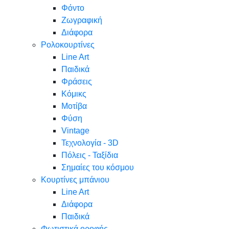
Φόντο
Ζωγραφική
Διάφορα
Ρολοκουρτίνες
Line Art
Παιδικά
Φράσεις
Κόμικς
Μοτίβα
Φύση
Vintage
Τεχνολογία - 3D
Πόλεις - Ταξίδια
Σημαίες του κόσμου
Κουρτίνες μπάνιου
Line Art
Διάφορα
Παιδικά
Φωτιστικά οροφής