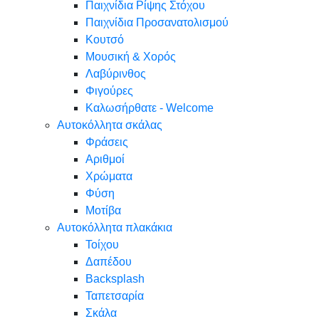
Παιχνίδια Ρίψης Στόχου
Παιχνίδια Προσανατολισμού
Κουτσό
Μουσική & Χορός
Λαβύρινθος
Φιγούρες
Καλωσήρθατε - Welcome
Αυτοκόλλητα σκάλας
Φράσεις
Αριθμοί
Χρώματα
Φύση
Μοτίβα
Αυτοκόλλητα πλακάκια
Τοίχου
Δαπέδου
Backsplash
Ταπετσαρία
Σκάλα