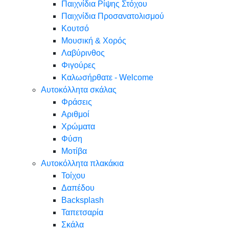
Παιχνίδια Ρίψης Στόχου
Παιχνίδια Προσανατολισμού
Κουτσό
Μουσική & Χορός
Λαβύρινθος
Φιγούρες
Καλωσήρθατε - Welcome
Αυτοκόλλητα σκάλας
Φράσεις
Αριθμοί
Χρώματα
Φύση
Μοτίβα
Αυτοκόλλητα πλακάκια
Τοίχου
Δαπέδου
Backsplash
Ταπετσαρία
Σκάλα