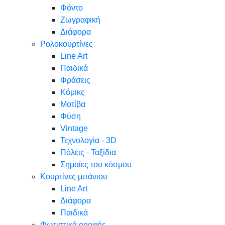
Φόντο
Ζωγραφική
Διάφορα
Ρολοκουρτίνες
Line Art
Παιδικά
Φράσεις
Κόμικς
Μοτίβα
Φύση
Vintage
Τεχνολογία - 3D
Πόλεις - Ταξίδια
Σημαίες του κόσμου
Κουρτίνες μπάνιου
Line Art
Διάφορα
Παιδικά
Φωτιστικά οροφής