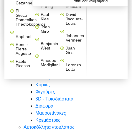
σπίτι σου αναμνήσεις!
Βαλεντίνου
Φράσεις
Keith
Sandro
Cezanne
ζωγράφοι
Ζωγραφική
ΑΥΤΟΚΟΛΛΗΤΑ ΠΡΙΖΑΣ
Haring
Botticelli
Αυτοκόλλητα τοίχου
Αγορίστικο
Συρταριέρες Malm Ikea
Λαβύρινθος
Ζωγραφική
Ελλάδα
Φύση
DIY
Mini
El
δωμάτιο
Set
Παιδικά
Διάφορα
Paul
David
Greco
Φύση
ΑΥΤΟΚΟΛΛΗΤΑ LAPTOP
Forex
Klee
Jacques-
Domenikos
Vintage
Φόντο
Ζώα
Διάφορα
Anime
Louis
Theotokopoulos
Κοριτσίστικο
Joan
Αναστημόμετρα
δωμάτιο
Κόμικς
Miro
Ελλάδα
Ζωγραφική
Δέντρα - Λουλούδια
Johannes
Raphael
Vermeer
Άνθρωποι
Ναυτικά
Benjamin
Renoir
Φαγητό
West
Juan
Pierre
Φράσεις
Gris
Auguste
Διάφορα
Ζώα
Φράσεις
Amedeo
Pablo
Σπορ
Modigliani
Lorenzo
Picasso
Lotto
Πόλεις
Banksy
Κόμικς
Φιγούρες
3D - Τρισδιάστατα
Διάφορα
Μαυροπίνακες
Κρεμάστρες
Αυτοκόλλητα ντουλάπας