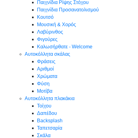
Παιχνίδια Ρίψης Στόχου
Παιχνίδια Προσανατολισμού
Κουτσό
Μουσική & Χορός
Λαβύρινθος
Φιγούρες
Καλωσήρθατε - Welcome
Αυτοκόλλητα σκάλας
Φράσεις
Αριθμοί
Χρώματα
Φύση
Μοτίβα
Αυτοκόλλητα πλακάκια
Τοίχου
Δαπέδου
Backsplash
Ταπετσαρία
Σκάλα