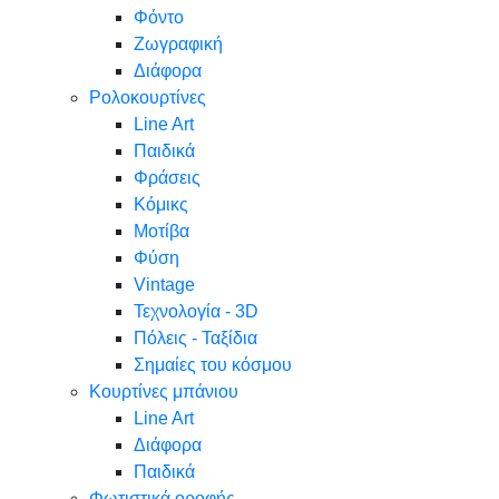
Φόντο
Ζωγραφική
Διάφορα
Ρολοκουρτίνες
Line Art
Παιδικά
Φράσεις
Κόμικς
Μοτίβα
Φύση
Vintage
Τεχνολογία - 3D
Πόλεις - Ταξίδια
Σημαίες του κόσμου
Κουρτίνες μπάνιου
Line Art
Διάφορα
Παιδικά
Φωτιστικά οροφής