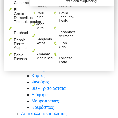
σπίτι σου αναμνήσεις!
Βαλεντίνου
Φράσεις
Keith
Sandro
Cezanne
ζωγράφοι
Ζωγραφική
ΑΥΤΟΚΟΛΛΗΤΑ ΠΡΙΖΑΣ
Haring
Botticelli
Αυτοκόλλητα τοίχου
Αγορίστικο
Συρταριέρες Malm Ikea
Λαβύρινθος
Ζωγραφική
Ελλάδα
Φύση
DIY
Mini
El
δωμάτιο
Set
Παιδικά
Διάφορα
Paul
David
Greco
Φύση
ΑΥΤΟΚΟΛΛΗΤΑ LAPTOP
Forex
Klee
Jacques-
Domenikos
Vintage
Φόντο
Ζώα
Διάφορα
Anime
Louis
Theotokopoulos
Κοριτσίστικο
Joan
Αναστημόμετρα
δωμάτιο
Κόμικς
Miro
Ελλάδα
Ζωγραφική
Δέντρα - Λουλούδια
Johannes
Raphael
Vermeer
Άνθρωποι
Ναυτικά
Benjamin
Renoir
Φαγητό
West
Juan
Pierre
Φράσεις
Gris
Auguste
Διάφορα
Ζώα
Φράσεις
Amedeo
Pablo
Σπορ
Modigliani
Lorenzo
Picasso
Lotto
Πόλεις
Banksy
Κόμικς
Φιγούρες
3D - Τρισδιάστατα
Διάφορα
Μαυροπίνακες
Κρεμάστρες
Αυτοκόλλητα ντουλάπας