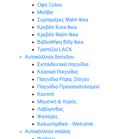
Oψη Ξύλου
Μοτίβα
Συρταριέρες Malm Ikea
Κρεβάτι Kura Ikea
Κρεβάτι Malm Ikea
Βιβλιοθήκη Billy Ikea
Τραπέζια LACK
Αυτοκόλλητα δαπεδου
Εκπαιδευτικά παιχνίδια
Κλασικά Παιχνίδια
Παιχνίδια Ρίψης Στόχου
Παιχνίδια Προσανατολισμού
Κουτσό
Μουσική & Χορός
Λαβύρινθος
Φιγούρες
Καλωσήρθατε - Welcome
Αυτοκόλλητα σκάλας
Φράσεις