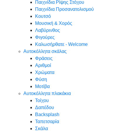
Παιχνίδια Ρίψης Στόχου
Παιχνίδια Προσανατολισμού
Κουτσό
Μουσική & Χορός
Λαβύρινθος
Φιγούρες
Καλωσήρθατε - Welcome
Αυτοκόλλητα σκάλας
Φράσεις
Αριθμοί
Χρώματα
Φύση
Μοτίβα
Αυτοκόλλητα πλακάκια
Τοίχου
Δαπέδου
Backsplash
Ταπετσαρία
Σκάλα