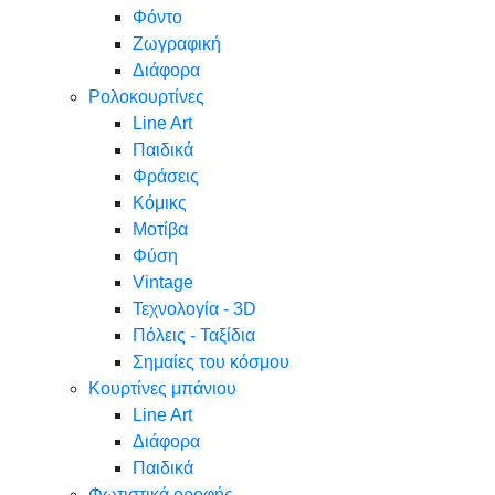
Φόντο
Ζωγραφική
Διάφορα
Ρολοκουρτίνες
Line Art
Παιδικά
Φράσεις
Κόμικς
Μοτίβα
Φύση
Vintage
Τεχνολογία - 3D
Πόλεις - Ταξίδια
Σημαίες του κόσμου
Κουρτίνες μπάνιου
Line Art
Διάφορα
Παιδικά
Φωτιστικά οροφής