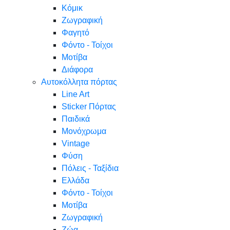
Κόμικ
Ζωγραφική
Φαγητό
Φόντο - Τοίχοι
Μοτίβα
Διάφορα
Αυτοκόλλητα πόρτας
Line Art
Sticker Πόρτας
Παιδικά
Μονόχρωμα
Vintage
Φύση
Πόλεις - Ταξίδια
Ελλάδα
Φόντο - Τοίχοι
Μοτίβα
Ζωγραφική
Ζώα