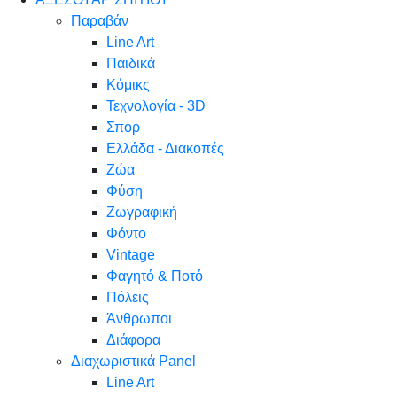
Παραβάν
Line Art
Παιδικά
Κόμικς
Τεχνολογία - 3D
Σπορ
Ελλάδα - Διακοπές
Ζώα
Φύση
Ζωγραφική
Φόντο
Vintage
Φαγητό & Ποτό
Πόλεις
Άνθρωποι
Διάφορα
Διαχωριστικά Panel
Line Art