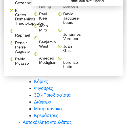
σπίτι σου αναμνήσεις!
Βαλεντίνου
Φράσεις
Keith
Sandro
Cezanne
ζωγράφοι
Ζωγραφική
ΑΥΤΟΚΟΛΛΗΤΑ ΠΡΙΖΑΣ
Haring
Botticelli
Αυτοκόλλητα τοίχου
Αγορίστικο
Συρταριέρες Malm Ikea
Λαβύρινθος
Ζωγραφική
Ελλάδα
Φύση
DIY
Mini
El
δωμάτιο
Set
Παιδικά
Διάφορα
Paul
David
Greco
Φύση
ΑΥΤΟΚΟΛΛΗΤΑ LAPTOP
Forex
Klee
Jacques-
Domenikos
Vintage
Φόντο
Ζώα
Διάφορα
Anime
Louis
Theotokopoulos
Κοριτσίστικο
Joan
Αναστημόμετρα
δωμάτιο
Κόμικς
Miro
Ελλάδα
Ζωγραφική
Δέντρα - Λουλούδια
Johannes
Raphael
Vermeer
Άνθρωποι
Ναυτικά
Benjamin
Renoir
Φαγητό
West
Juan
Pierre
Φράσεις
Gris
Auguste
Διάφορα
Ζώα
Φράσεις
Amedeo
Pablo
Σπορ
Modigliani
Lorenzo
Picasso
Lotto
Πόλεις
Banksy
Κόμικς
Φιγούρες
3D - Τρισδιάστατα
Διάφορα
Μαυροπίνακες
Κρεμάστρες
Αυτοκόλλητα ντουλάπας