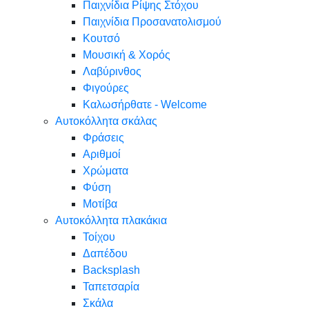
Παιχνίδια Ρίψης Στόχου
Παιχνίδια Προσανατολισμού
Κουτσό
Μουσική & Χορός
Λαβύρινθος
Φιγούρες
Καλωσήρθατε - Welcome
Αυτοκόλλητα σκάλας
Φράσεις
Αριθμοί
Χρώματα
Φύση
Μοτίβα
Αυτοκόλλητα πλακάκια
Τοίχου
Δαπέδου
Backsplash
Ταπετσαρία
Σκάλα