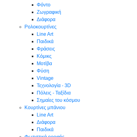
Φόντο
Ζωγραφική
Διάφορα
Ρολοκουρτίνες
Line Art
Παιδικά
Φράσεις
Κόμικς
Μοτίβα
Φύση
Vintage
Τεχνολογία - 3D
Πόλεις - Ταξίδια
Σημαίες του κόσμου
Κουρτίνες μπάνιου
Line Art
Διάφορα
Παιδικά
Φωτιστικά οροφής