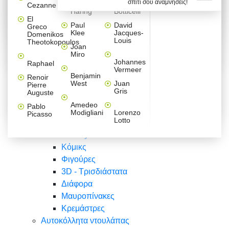
σπίτι σου αναμνήσεις!
Βαλεντίνου
Φράσεις
Keith
Sandro
Cezanne
ζωγράφοι
Ζωγραφική
ΑΥΤΟΚΟΛΛΗΤΑ ΠΡΙΖΑΣ
Haring
Botticelli
Αυτοκόλλητα τοίχου
Αγορίστικο
Συρταριέρες Malm Ikea
Λαβύρινθος
Ζωγραφική
Ελλάδα
Φύση
DIY
Mini
El
δωμάτιο
Set
Παιδικά
Διάφορα
Paul
David
Greco
Φύση
ΑΥΤΟΚΟΛΛΗΤΑ LAPTOP
Forex
Klee
Jacques-
Domenikos
Vintage
Φόντο
Ζώα
Διάφορα
Anime
Louis
Theotokopoulos
Κοριτσίστικο
Joan
Αναστημόμετρα
δωμάτιο
Κόμικς
Miro
Ελλάδα
Ζωγραφική
Δέντρα - Λουλούδια
Johannes
Raphael
Vermeer
Άνθρωποι
Ναυτικά
Benjamin
Renoir
Φαγητό
West
Juan
Pierre
Φράσεις
Gris
Auguste
Διάφορα
Ζώα
Φράσεις
Amedeo
Pablo
Σπορ
Modigliani
Lorenzo
Picasso
Lotto
Πόλεις
Banksy
Κόμικς
Φιγούρες
3D - Τρισδιάστατα
Διάφορα
Μαυροπίνακες
Κρεμάστρες
Αυτοκόλλητα ντουλάπας