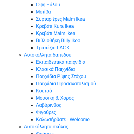
Oψη Ξύλου
Μοτίβα
Συρταριέρες Malm Ikea
Κρεβάτι Kura Ikea
Κρεβάτι Malm Ikea
Βιβλιοθήκη Billy Ikea
Τραπέζια LACK
Αυτοκόλλητα δαπεδου
Εκπαιδευτικά παιχνίδια
Κλασικά Παιχνίδια
Παιχνίδια Ρίψης Στόχου
Παιχνίδια Προσανατολισμού
Κουτσό
Μουσική & Χορός
Λαβύρινθος
Φιγούρες
Καλωσήρθατε - Welcome
Αυτοκόλλητα σκάλας
Φράσεις