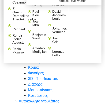
σπίτι σου αναμνήσεις!
Βαλεντίνου
Φράσεις
Keith
Sandro
Cezanne
ζωγράφοι
Ζωγραφική
ΑΥΤΟΚΟΛΛΗΤΑ ΠΡΙΖΑΣ
Haring
Botticelli
Αυτοκόλλητα τοίχου
Αγορίστικο
Συρταριέρες Malm Ikea
Λαβύρινθος
Ζωγραφική
Ελλάδα
Φύση
DIY
Mini
El
δωμάτιο
Set
Παιδικά
Διάφορα
Paul
David
Greco
Φύση
ΑΥΤΟΚΟΛΛΗΤΑ LAPTOP
Forex
Klee
Jacques-
Domenikos
Vintage
Φόντο
Ζώα
Διάφορα
Anime
Louis
Theotokopoulos
Κοριτσίστικο
Joan
Αναστημόμετρα
δωμάτιο
Κόμικς
Miro
Ελλάδα
Ζωγραφική
Δέντρα - Λουλούδια
Johannes
Raphael
Vermeer
Άνθρωποι
Ναυτικά
Benjamin
Renoir
Φαγητό
West
Juan
Pierre
Φράσεις
Gris
Auguste
Διάφορα
Ζώα
Φράσεις
Amedeo
Pablo
Σπορ
Modigliani
Lorenzo
Picasso
Lotto
Πόλεις
Banksy
Κόμικς
Φιγούρες
3D - Τρισδιάστατα
Διάφορα
Μαυροπίνακες
Κρεμάστρες
Αυτοκόλλητα ντουλάπας