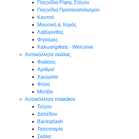
Παιχνίδια Ρίψης Στόχου
Παιχνίδια Προσανατολισμού
Κουτσό
Μουσική & Χορός
Λαβύρινθος
Φιγούρες
Καλωσήρθατε - Welcome
Αυτοκόλλητα σκάλας
Φράσεις
Αριθμοί
Χρώματα
Φύση
Μοτίβα
Αυτοκόλλητα πλακάκια
Τοίχου
Δαπέδου
Backsplash
Ταπετσαρία
Σκάλα