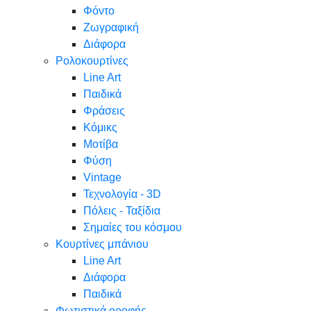
Φόντο
Ζωγραφική
Διάφορα
Ρολοκουρτίνες
Line Art
Παιδικά
Φράσεις
Κόμικς
Μοτίβα
Φύση
Vintage
Τεχνολογία - 3D
Πόλεις - Ταξίδια
Σημαίες του κόσμου
Κουρτίνες μπάνιου
Line Art
Διάφορα
Παιδικά
Φωτιστικά οροφής