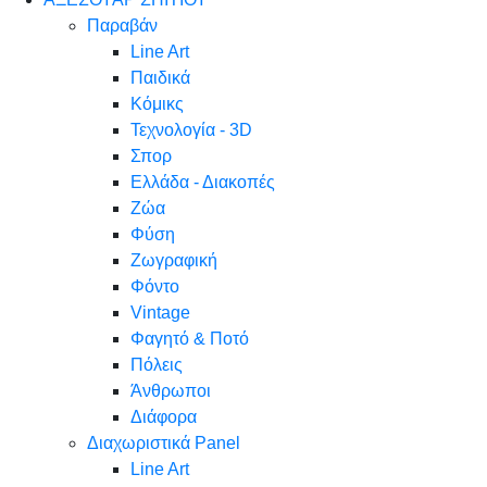
Παραβάν
Line Art
Παιδικά
Κόμικς
Τεχνολογία - 3D
Σπορ
Ελλάδα - Διακοπές
Ζώα
Φύση
Ζωγραφική
Φόντο
Vintage
Φαγητό & Ποτό
Πόλεις
Άνθρωποι
Διάφορα
Διαχωριστικά Panel
Line Art