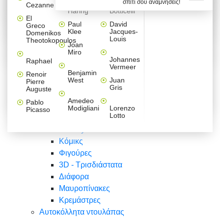
σπίτι σου αναμνήσεις!
Βαλεντίνου
Φράσεις
Keith
Sandro
Cezanne
ζωγράφοι
Ζωγραφική
ΑΥΤΟΚΟΛΛΗΤΑ ΠΡΙΖΑΣ
Haring
Botticelli
Αυτοκόλλητα τοίχου
Αγορίστικο
Συρταριέρες Malm Ikea
Λαβύρινθος
Ζωγραφική
Ελλάδα
Φύση
DIY
Mini
El
δωμάτιο
Set
Παιδικά
Διάφορα
Paul
David
Greco
Φύση
ΑΥΤΟΚΟΛΛΗΤΑ LAPTOP
Forex
Klee
Jacques-
Domenikos
Vintage
Φόντο
Ζώα
Διάφορα
Anime
Louis
Theotokopoulos
Κοριτσίστικο
Joan
Αναστημόμετρα
δωμάτιο
Κόμικς
Miro
Ελλάδα
Ζωγραφική
Δέντρα - Λουλούδια
Johannes
Raphael
Vermeer
Άνθρωποι
Ναυτικά
Benjamin
Renoir
Φαγητό
West
Juan
Pierre
Φράσεις
Gris
Auguste
Διάφορα
Ζώα
Φράσεις
Amedeo
Pablo
Σπορ
Modigliani
Lorenzo
Picasso
Lotto
Πόλεις
Banksy
Κόμικς
Φιγούρες
3D - Τρισδιάστατα
Διάφορα
Μαυροπίνακες
Κρεμάστρες
Αυτοκόλλητα ντουλάπας