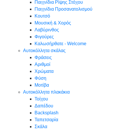
Παιχνίδια Ρίψης Στόχου
Παιχνίδια Προσανατολισμού
Κουτσό
Μουσική & Χορός
Λαβύρινθος
Φιγούρες
Καλωσήρθατε - Welcome
Αυτοκόλλητα σκάλας
Φράσεις
Αριθμοί
Χρώματα
Φύση
Μοτίβα
Αυτοκόλλητα πλακάκια
Τοίχου
Δαπέδου
Backsplash
Ταπετσαρία
Σκάλα