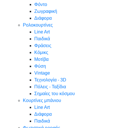
Φόντο
Ζωγραφική
Διάφορα
Ρολοκουρτίνες
Line Art
Παιδικά
Φράσεις
Κόμικς
Μοτίβα
Φύση
Vintage
Τεχνολογία - 3D
Πόλεις - Ταξίδια
Σημαίες του κόσμου
Κουρτίνες μπάνιου
Line Art
Διάφορα
Παιδικά
Φωτιστικά οροφής