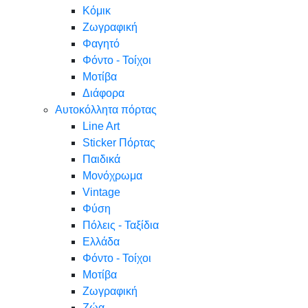
Κόμικ
Ζωγραφική
Φαγητό
Φόντο - Τοίχοι
Μοτίβα
Διάφορα
Αυτοκόλλητα πόρτας
Line Art
Sticker Πόρτας
Παιδικά
Μονόχρωμα
Vintage
Φύση
Πόλεις - Ταξίδια
Ελλάδα
Φόντο - Τοίχοι
Μοτίβα
Ζωγραφική
Ζώα