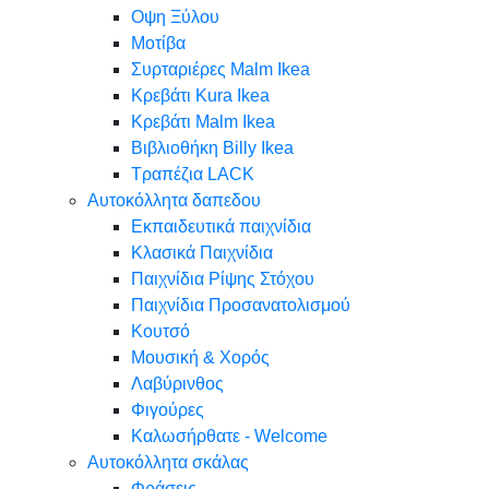
Oψη Ξύλου
Μοτίβα
Συρταριέρες Malm Ikea
Κρεβάτι Kura Ikea
Κρεβάτι Malm Ikea
Βιβλιοθήκη Billy Ikea
Τραπέζια LACK
Αυτοκόλλητα δαπεδου
Εκπαιδευτικά παιχνίδια
Κλασικά Παιχνίδια
Παιχνίδια Ρίψης Στόχου
Παιχνίδια Προσανατολισμού
Κουτσό
Μουσική & Χορός
Λαβύρινθος
Φιγούρες
Καλωσήρθατε - Welcome
Αυτοκόλλητα σκάλας
Φράσεις